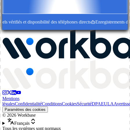
 vérifiés et disponibilité des téléphones directs
Enregistrements d'ent
Mentions
légales
Confidentialité
Conditions
Cookies
Sécurité
DPA
EULA
Avertiss
Paramètres des cookies
©
2026
Workbase
Français
Tous les systèmes sont normaux