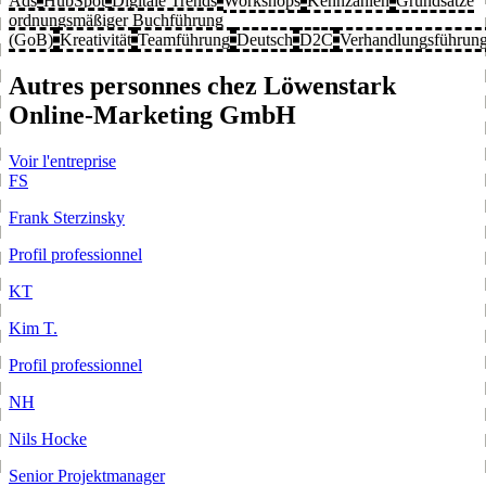
Ads
HubSpot
Digitale Trends
Workshops
Kennzahlen
Grundsätze
ordnungsmäßiger Buchführung
(GoB)
Kreativität
Teamführung
Deutsch
D2C
Verhandlungsführun
Autres personnes chez Löwenstark
Online-Marketing GmbH
Voir l'entreprise
FS
Frank Sterzinsky
Profil professionnel
KT
Kim T.
Profil professionnel
NH
Nils Hocke
Senior Projektmanager