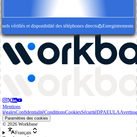
s vérifiés et disponibilité des téléphones directs
Enregistrements d'en
Mentions
légales
Confidentialité
Conditions
Cookies
Sécurité
DPA
EULA
Avertiss
Paramètres des cookies
©
2026
Workbase
Français