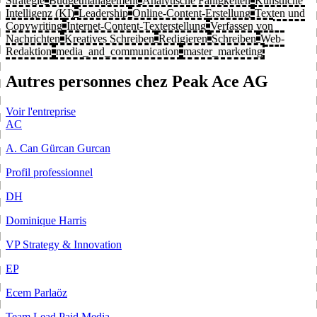
Strategie
Budgetmanagement
Analytische Fähigkeiten
Künstliche
Intelligenz (KI)
Leadership
Online-Content-Erstellung
Texten und
Copywriting
Internet-Content-Texterstellung
Verfassen von
Nachrichten
Kreatives Schreiben
Redigieren
Schreiben
Web-
Redaktion
media_and_communication
master_marketing
Autres personnes chez Peak Ace AG
Voir l'entreprise
AC
A. Can Gürcan Gurcan
Profil professionnel
DH
Dominique Harris
VP Strategy & Innovation
EP
Ecem Parlaöz
Team Lead Paid Media