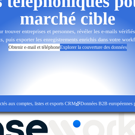
 téléphoniques po
marché cible
 trouver entreprises et personnes, révéler les e-mails vérifiés 
ts, puis exporter les enregistrements enrichis dans votre wor
Obtenir e-mail et téléphone
Explorer la couverture des données
aux comptes, listes et exports CRM
Données B2B européennes pour le