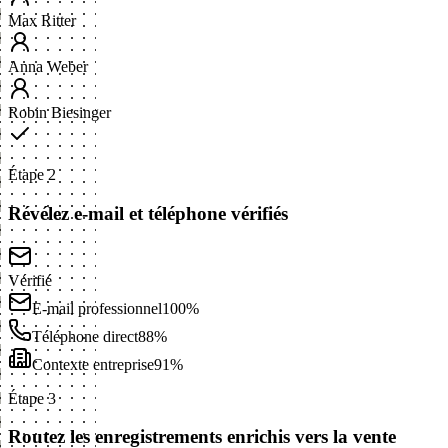
Max Ritter
Anna Weber
Robin Biesinger
Étape 2
Révélez e-mail et téléphone vérifiés
Vérifié
E-mail professionnel
100%
Téléphone direct
88%
Contexte entreprise
91%
Étape 3
Routez les enregistrements enrichis vers la vente