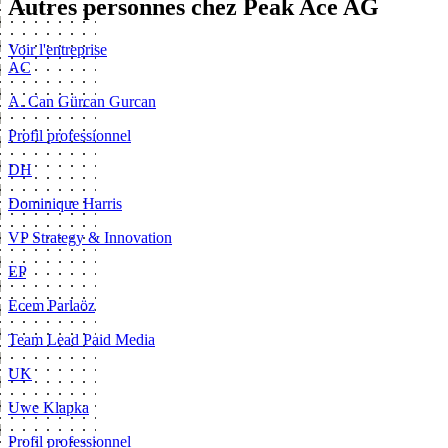
Autres personnes chez Peak Ace AG
Voir l'entreprise
AC
A. Can Gürcan Gurcan
Profil professionnel
DH
Dominique Harris
VP Strategy & Innovation
EP
Ecem Parlaöz
Team Lead Paid Media
UK
Uwe Klapka
Profil professionnel