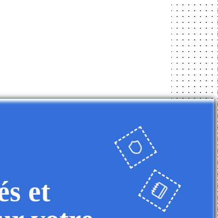
és et