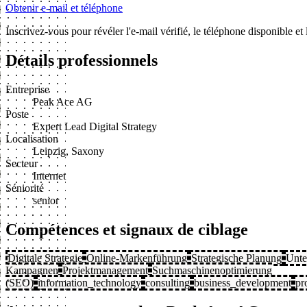
Obtenir e-mail et téléphone
Inscrivez-vous pour révéler l'e-mail vérifié, le téléphone disponible e
Détails professionnels
Entreprise
Peak Ace AG
Poste
Expert Lead Digital Strategy
Localisation
Leipzig, Saxony
Secteur
Internet
Séniorité
senior
Compétences et signaux de ciblage
Digitale Strategie
Online-Markenführung
Strategische Planung
Unte
Kampagnen
Projektmanagement
Suchmaschinenoptimierung
(SEO)
information_technology
consulting
business_development
pr