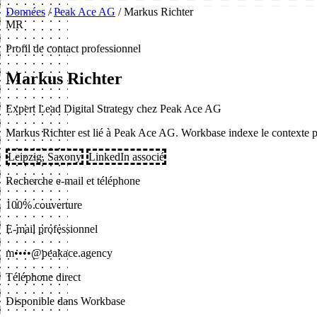
Données
/
Peak Ace AG
/
Markus Richter
MR
Profil de contact professionnel
Markus Richter
Expert Lead Digital Strategy chez Peak Ace AG
Markus Richter est lié à Peak Ace AG. Workbase indexe le contexte pro
Leipzig, Saxony
LinkedIn associé
Recherche e-mail et téléphone
100% couverture
E-mail professionnel
m••••@peakace.agency
Téléphone direct
Disponible dans Workbase