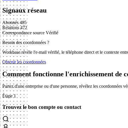
Signaux réseau
Abonnés
485
Relations
472
Correspondance source
Vérifié
Besoin des coordonnées ?
Workbase révèle l'e-mail vérifié, le téléphone direct et le contexte en
Obtenir les coordonnées
Comment fonctionne l'enrichissement de c
Partez d'une entreprise ou d'une personne, révélez les coordonnées vé
Étape 1
Trouvez le bon compte ou contact