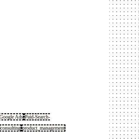
Google Ads
Paid-Search-
consulting
product_management