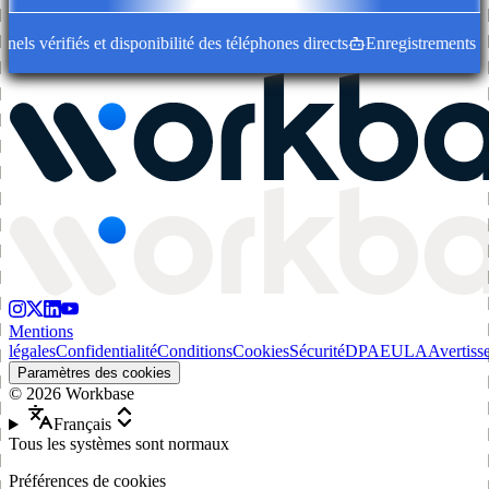
s vérifiés et disponibilité des téléphones directs
Enregistrements d'en
Mentions
légales
Confidentialité
Conditions
Cookies
Sécurité
DPA
EULA
Avertiss
Paramètres des cookies
©
2026
Workbase
Français
Tous les systèmes sont normaux
Préférences de cookies