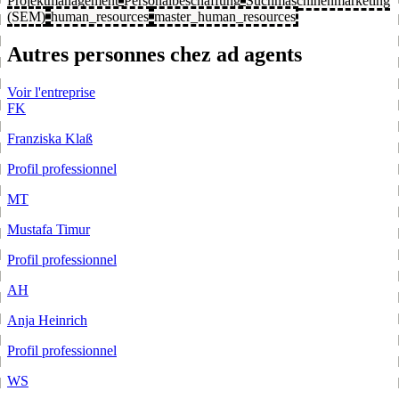
Projektmanagement
Personalbeschaffung
Suchmaschinenmarketing
(SEM)
human_resources
master_human_resources
Autres personnes chez ad agents
Voir l'entreprise
FK
Franziska Klaß
Profil professionnel
MT
Mustafa Timur
Profil professionnel
AH
Anja Heinrich
Profil professionnel
WS