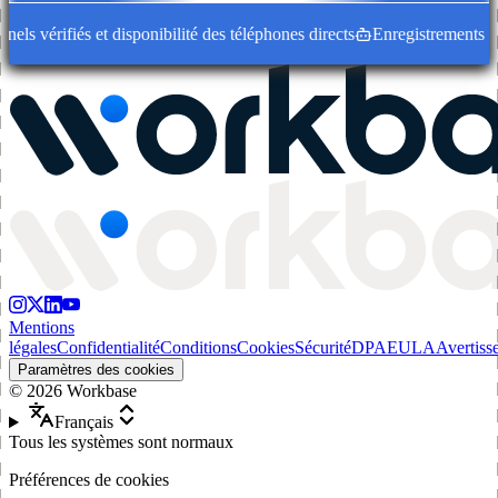
s vérifiés et disponibilité des téléphones directs
Enregistrements d'en
Mentions
légales
Confidentialité
Conditions
Cookies
Sécurité
DPA
EULA
Avertiss
Paramètres des cookies
©
2026
Workbase
Français
Tous les systèmes sont normaux
Préférences de cookies