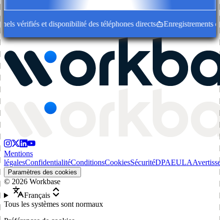
s vérifiés et disponibilité des téléphones directs
Enregistrements d'ent
Mentions
légales
Confidentialité
Conditions
Cookies
Sécurité
DPA
EULA
Avertiss
Paramètres des cookies
©
2026
Workbase
Français
Tous les systèmes sont normaux