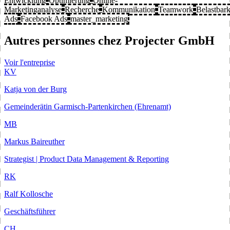
Entwicklung
Optimierung
Online-
Marketinganalyse
Recherche
Kommunikation
Teamwork
Belastbark
Ads
Facebook Ads
master_marketing
Autres personnes chez Projecter GmbH
Voir l'entreprise
KV
Katja von der Burg
Gemeinderätin Garmisch-Partenkirchen (Ehrenamt)
MB
Markus Baireuther
Strategist | Product Data Management & Reporting
RK
Ralf Kollosche
Geschäftsführer
CH