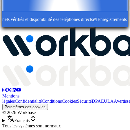
s vérifiés et disponibilité des téléphones directs
Enregistrements d'en
Mentions
légales
Confidentialité
Conditions
Cookies
Sécurité
DPA
EULA
Avertiss
Paramètres des cookies
©
2026
Workbase
Français
Tous les systèmes sont normaux