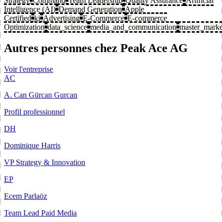
Strategy
Command
Team Leadership
Quality Assurance
Artificial
Intelligence (AI)
Demand Generation
Apple
Certified
ki
Advertising
E-Commerce
E-commerce
Optimization
data_science
media_and_communication
master_marke
Autres personnes chez Peak Ace AG
Voir l'entreprise
AC
A. Can Gürcan Gurcan
Profil professionnel
DH
Dominique Harris
VP Strategy & Innovation
EP
Ecem Parlaöz
Team Lead Paid Media