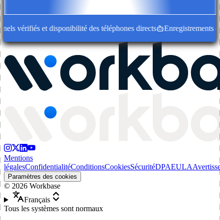
s vérifiés et disponibilité des téléphones directs
Enregistrements d'ent
Mentions
légales
Confidentialité
Conditions
Cookies
Sécurité
DPA
EULA
Avertiss
Paramètres des cookies
©
2026
Workbase
Français
Tous les systèmes sont normaux