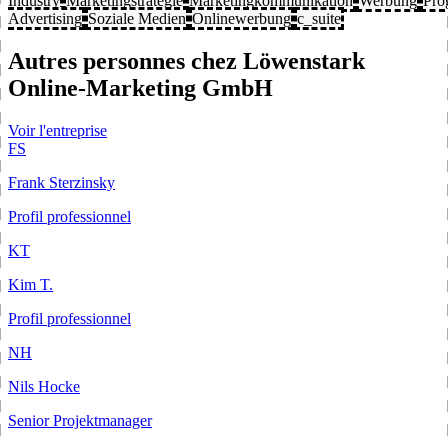
Industry
Marketingstrategie
Marketingkommunikation
Werbung
Pro
Advertising
Soziale Medien
Onlinewerbung
c_suite
Autres personnes chez Löwenstark
Online-Marketing GmbH
Voir l'entreprise
FS
Frank Sterzinsky
Profil professionnel
KT
Kim T.
Profil professionnel
NH
Nils Hocke
Senior Projektmanager