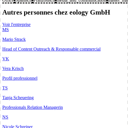
Office
Spanisch
Französisch
media_and_communication
master_mar
Autres personnes chez eology GmbH
Voir l'entreprise
MS
Mario Strack
Head of Content Outreach & Responsable commercial
VK
Vera Krisch
Profil professionnel
TS
Tanja Scheuering
Professionals Relation Managerin
NS
Nicole Schreiner