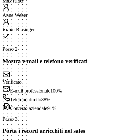
Max Ritter
Anna Weber
Robin Biesinger
Passo 2
Mostra e-mail e telefono verificati
Verificato
E-mail professionale
100%
Telefono diretto
88%
Contesto aziendale
91%
Passo 3
Porta i record arricchiti nel sales