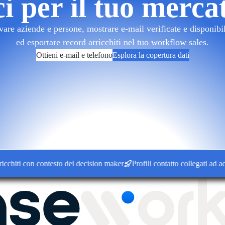
ci per il tuo merca
re aziende e persone, mostrare e-mail verificate e disponibilit
ed esportare record arricchiti nel tuo workflow sales.
Ottieni e-mail e telefono
Esplora la copertura dati
ti con contesto dei decision maker
Profili contatto collegati ad accou