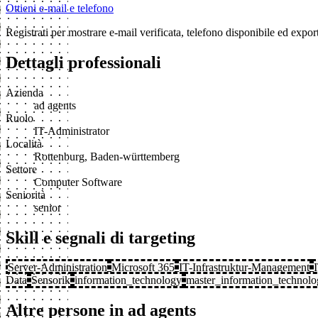
Ottieni e-mail e telefono
Registrati per mostrare e-mail verificata, telefono disponibile ed exp
Dettagli professionali
Azienda
ad agents
Ruolo
IT-Administrator
Località
Rottenburg, Baden-württemberg
Settore
Computer Software
Seniorità
senior
Skill e segnali di targeting
Server-Administration
Microsoft 365
IT-Infrastruktur-Management
Data
Sensorik
information_technology
master_information_technol
Altre persone in ad agents