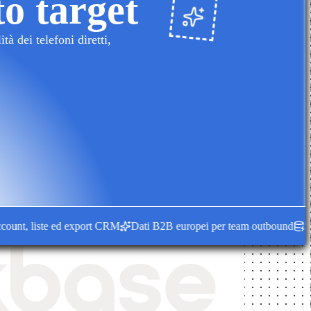
to target
à dei telefoni diretti,
nt, liste ed export CRM
Dati B2B europei per team outbound
Segnali