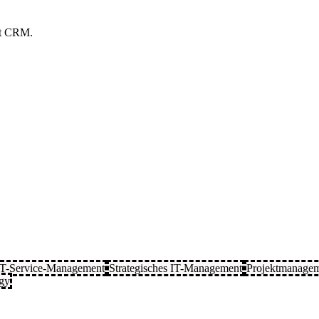
ort CRM.
IT-Service-Management
Strategisches IT-Management
Projektmanage
ogy