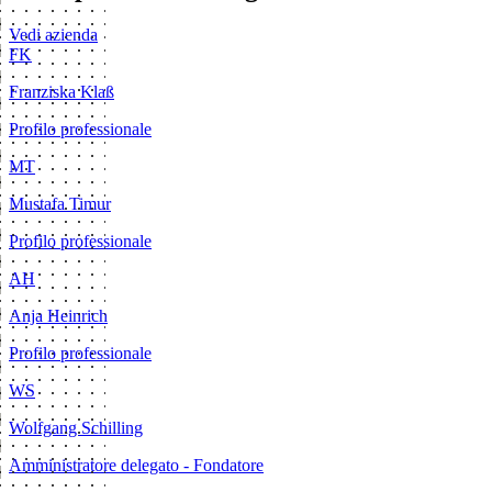
Vedi azienda
FK
Franziska Klaß
Profilo professionale
MT
Mustafa Timur
Profilo professionale
AH
Anja Heinrich
Profilo professionale
WS
Wolfgang Schilling
Amministratore delegato - Fondatore