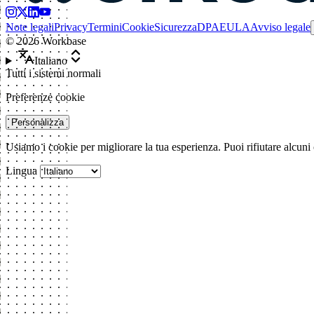
Note legali
Privacy
Termini
Cookie
Sicurezza
DPA
EULA
Avviso legale
©
2026
Workbase
Italiano
Tutti i sistemi normali
Preferenze cookie
Personalizza
Usiamo i cookie per migliorare la tua esperienza. Puoi rifiutare alcuni
Lingua