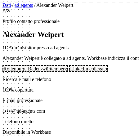
Dati
/
ad agents
/
Alexander Weipert
AW
Profilo contatto professionale
Alexander Weipert
IT-Administrator presso ad agents
Alexander Weipert è collegato a ad agents. Workbase indicizza il contest
Rottenburg, Baden-württemberg
LinkedIn collegato
Ricerca e-mail e telefono
100% copertura
E-mail professionale
a••••@ad-agents.com
Telefono diretto
Disponibile in Workbase