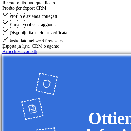
Record outbound qualificato
Pronto per export CRM
Profilo e azienda collegati
E-mail verificata aggiunta
Disponibilità telefono verificata
Instradato nel workflow sales
Esporta in lista, CRM o agente
Arricchisci contatti
Ottien