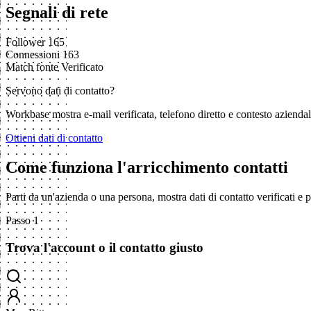
Segnali di rete
Follower
165
Connessioni
163
Match fonte
Verificato
Servono dati di contatto?
Workbase mostra e-mail verificata, telefono diretto e contesto aziend
Ottieni dati di contatto
Come funziona l'arricchimento contatti
Parti da un'azienda o una persona, mostra dati di contatto verificati e
Passo 1
Trova l'account o il contatto giusto