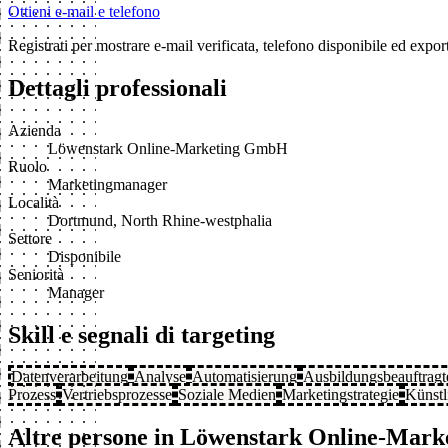
Ottieni e-mail e telefono
Registrati per mostrare e-mail verificata, telefono disponibile ed exp
Dettagli professionali
Azienda
Löwenstark Online-Marketing GmbH
Ruolo
Marketingmanager
Località
Dortmund, North Rhine-westphalia
Settore
Disponibile
Seniorità
Manager
Skill e segnali di targeting
Datenverarbeitung
Analyse
Automatisierung
Ausbildungsbeauftragt
Prozess
Vertriebsprozesse
Soziale Medien
Marketingstrategie
Künstl
Altre persone in Löwenstark Online-Mar