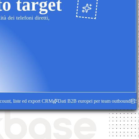
to target
à dei telefoni diretti,
t, liste ed export CRM
Dati B2B europei per team outbound
Segnali 