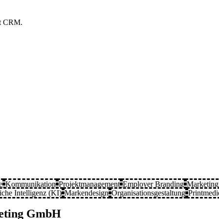
ort CRM.
e
Kommunikation
Projektmanagement
Employer Branding
Marketin
iche Intelligenz (KI)
Markendesign
Organisationsgestaltung
Printmedi
keting GmbH