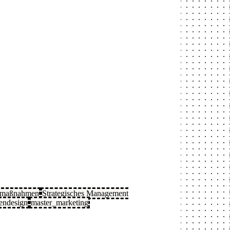
gmaßnahmen
Strategisches Management
endesign
master_marketing