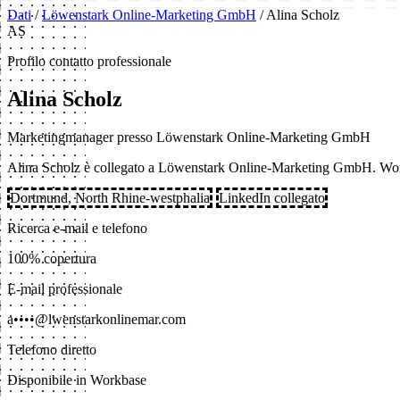
Dati
/
Löwenstark Online-Marketing GmbH
/
Alina Scholz
AS
Profilo contatto professionale
Alina Scholz
Marketingmanager presso Löwenstark Online-Marketing GmbH
Alina Scholz è collegato a Löwenstark Online-Marketing GmbH. Workbase
Dortmund, North Rhine-westphalia
LinkedIn collegato
Ricerca e-mail e telefono
100% copertura
E-mail professionale
a••••@lwenstarkonlinemar.com
Telefono diretto
Disponibile in Workbase