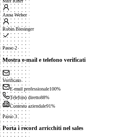
Max Ritter
Anna Weber
Robin Biesinger
Passo 2
Mostra e-mail e telefono verificati
Verificato
E-mail professionale
100%
Telefono diretto
88%
Contesto aziendale
91%
Passo 3
Porta i record arricchiti nel sales