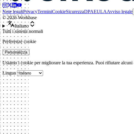
Note legali
Privacy
Termini
Cookie
Sicurezza
DPA
EULA
Avviso legale
©
2026
Workbase
Italiano
Tutti i sistemi normali
Preferenze cookie
Personalizza
Usiamo i cookie per migliorare la tua esperienza. Puoi rifiutare alcuni
Lingua