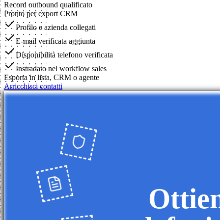
Record outbound qualificato
Pronto per export CRM
Profilo e azienda collegati
E-mail verificata aggiunta
Disponibilità telefono verificata
Instradato nel workflow sales
Esporta in lista, CRM o agente
Arricchisci contatti
Ottien