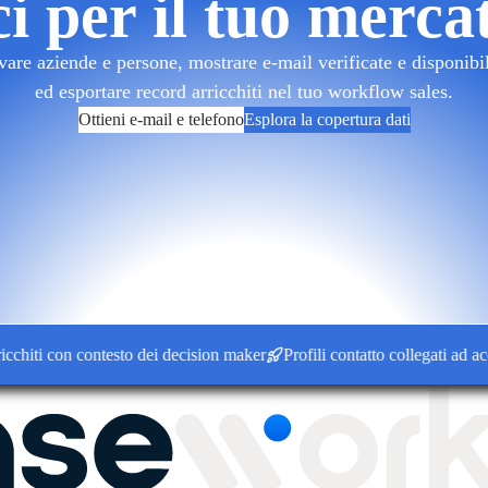
ci per il tuo merca
re aziende e persone, mostrare e-mail verificate e disponibilit
ed esportare record arricchiti nel tuo workflow sales.
Ottieni e-mail e telefono
Esplora la copertura dati
i con contesto dei decision maker
Profili contatto collegati ad accoun