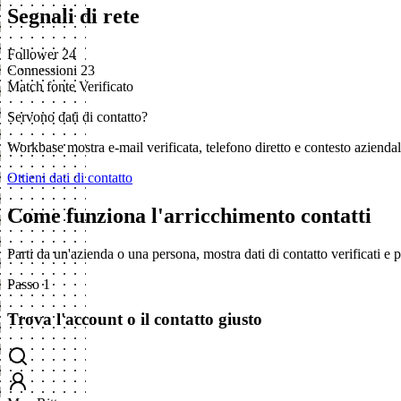
Segnali di rete
Follower
24
Connessioni
23
Match fonte
Verificato
Servono dati di contatto?
Workbase mostra e-mail verificata, telefono diretto e contesto aziend
Ottieni dati di contatto
Come funziona l'arricchimento contatti
Parti da un'azienda o una persona, mostra dati di contatto verificati e
Passo 1
Trova l'account o il contatto giusto