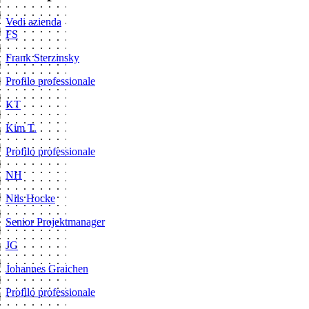
Vedi azienda
FS
Frank Sterzinsky
Profilo professionale
KT
Kim T.
Profilo professionale
NH
Nils Hocke
Senior Projektmanager
JG
Johannes Graichen
Profilo professionale