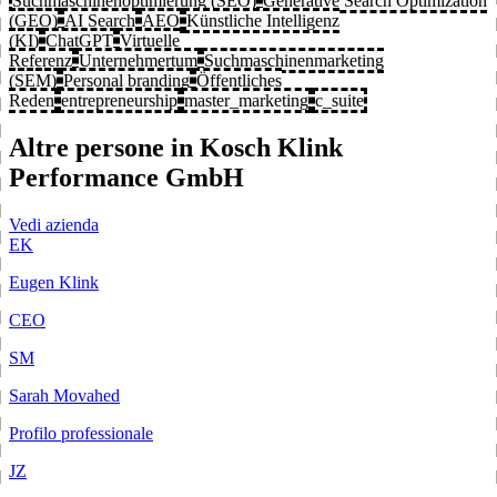
Suchmaschinenoptimierung (SEO)
Generative Search Optimization
(GEO)
AI Search
AEO
Künstliche Intelligenz
(KI)
ChatGPT
Virtuelle
Referenz
Unternehmertum
Suchmaschinenmarketing
(SEM)
Personal branding
Öffentliches
Reden
entrepreneurship
master_marketing
c_suite
Altre persone in Kosch Klink
Performance GmbH
Vedi azienda
EK
Eugen Klink
CEO
SM
Sarah Movahed
Profilo professionale
JZ