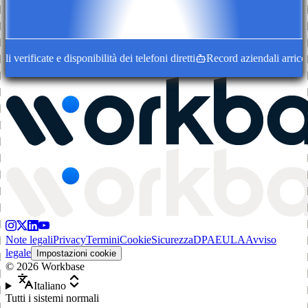
erificate e disponibilità dei telefoni diretti
Record aziendali arricchit
Note legali
Privacy
Termini
Cookie
Sicurezza
DPA
EULA
Avviso
legale
Impostazioni cookie
©
2026
Workbase
Italiano
Tutti i sistemi normali