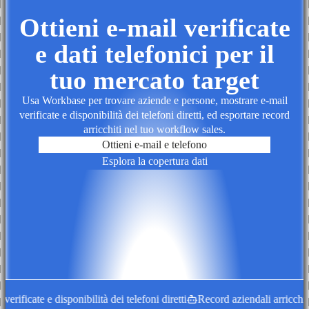
Ottieni e-mail verificate
e dati telefonici per il
tuo mercato target
Usa Workbase per trovare aziende e persone, mostrare e-mail
verificate e disponibilità dei telefoni diretti, ed esportare record
arricchiti nel tuo workflow sales.
Ottieni e-mail e telefono
Esplora la copertura dati
ficate e disponibilità dei telefoni diretti
Record aziendali arricchiti c