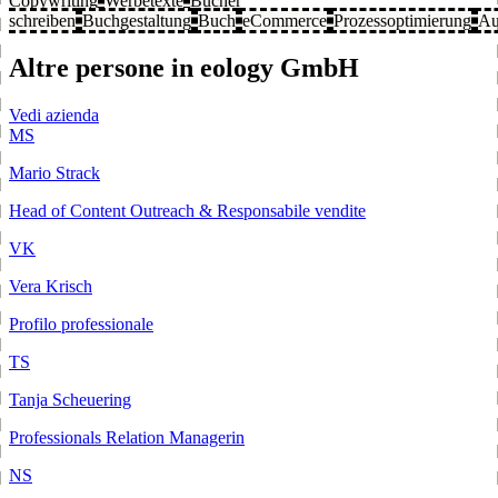
Copywriting
Werbetexte
Bücher
schreiben
Buchgestaltung
Buch
eCommerce
Prozessoptimierung
Au
Altre persone in eology GmbH
Vedi azienda
MS
Mario Strack
Head of Content Outreach & Responsabile vendite
VK
Vera Krisch
Profilo professionale
TS
Tanja Scheuering
Professionals Relation Managerin
NS