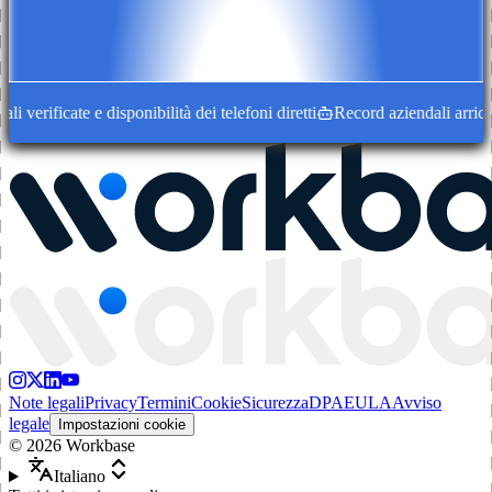
verificate e disponibilità dei telefoni diretti
Record aziendali arricchi
Note legali
Privacy
Termini
Cookie
Sicurezza
DPA
EULA
Avviso
legale
Impostazioni cookie
©
2026
Workbase
Italiano