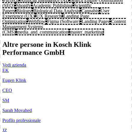
FinTech
Artificial Intelligence (AI)
Search Engine Optimization
(SEO)
Shopify
Academic Publishing
Scientific
Papers
Biology
Biological Data Analysis
Cannabis
User
Experience (UX)
UX Research
Landing Page
Optimization
Webflow
Figma (Software)
Landing Pages
Content
Management Systems
(CMS)
media_and_communication
master_marketing
Altre persone in Kosch Klink
Performance GmbH
Vedi azienda
EK
Eugen Klink
CEO
SM
Sarah Movahed
Profilo professionale
JZ