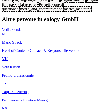
Office
english
Lingua inglese
french
Lingua francese
Lingua
italiana
Social research
Progettazione di
questionari
media_and_communication
master_marketing
Altre persone in eology GmbH
Vedi azienda
MS
Mario Strack
Head of Content Outreach & Responsabile vendite
VK
Vera Krisch
Profilo professionale
TS
Tanja Scheuering
Professionals Relation Managerin
NS