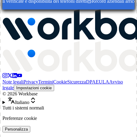
erificate e disponibilità dei telefoni diretti
Record aziendali arricchit
Note legali
Privacy
Termini
Cookie
Sicurezza
DPA
EULA
Avviso
legale
Impostazioni cookie
©
2026
Workbase
Italiano
Tutti i sistemi normali
Preferenze cookie
Personalizza