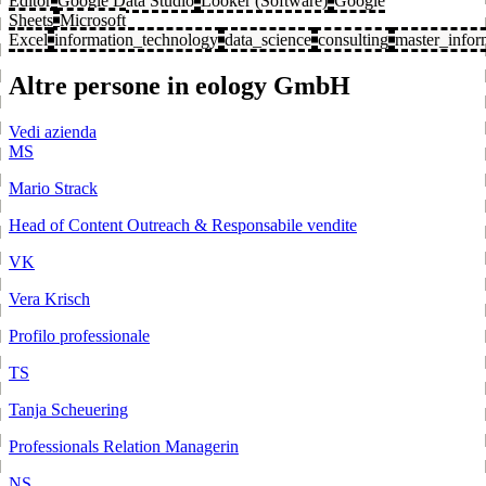
Editor
Google Data Studio
Looker (Software)
Google
Sheets
Microsoft
Excel
information_technology
data_science
consulting
master_infor
Altre persone in eology GmbH
Vedi azienda
MS
Mario Strack
Head of Content Outreach & Responsabile vendite
VK
Vera Krisch
Profilo professionale
TS
Tanja Scheuering
Professionals Relation Managerin
NS