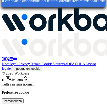
erificate e disponibilità dei telefoni diretti
Record aziendali arricchit
Note legali
Privacy
Termini
Cookie
Sicurezza
DPA
EULA
Avviso
legale
Impostazioni cookie
©
2026
Workbase
Italiano
Tutti i sistemi normali
Preferenze cookie
Personalizza