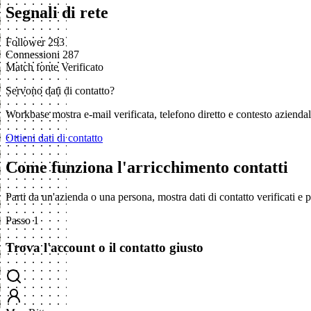
Segnali di rete
Follower
293
Connessioni
287
Match fonte
Verificato
Servono dati di contatto?
Workbase mostra e-mail verificata, telefono diretto e contesto aziend
Ottieni dati di contatto
Come funziona l'arricchimento contatti
Parti da un'azienda o una persona, mostra dati di contatto verificati e
Passo 1
Trova l'account o il contatto giusto