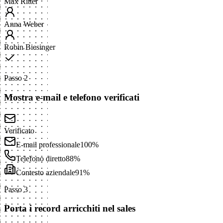
Max Ritter
Anna Weber
Robin Biesinger
Passo 2
Mostra e-mail e telefono verificati
Verificato
E-mail professionale
100%
Telefono diretto
88%
Contesto aziendale
91%
Passo 3
Porta i record arricchiti nel sales