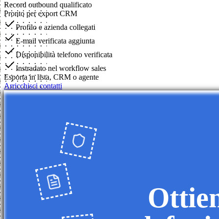
Record outbound qualificato
Pronto per export CRM
Profilo e azienda collegati
E-mail verificata aggiunta
Disponibilità telefono verificata
Instradato nel workflow sales
Esporta in lista, CRM o agente
Arricchisci contatti
Ottien