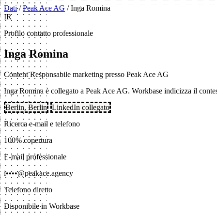
Dati
/
Peak Ace AG
/
Inga Romina
IR
Profilo contatto professionale
Inga Romina
Content Responsabile marketing presso Peak Ace AG
Inga Romina è collegato a Peak Ace AG. Workbase indicizza il contesto 
Berlin, Berlin
LinkedIn collegato
Ricerca e-mail e telefono
100% copertura
E-mail professionale
i••••@peakace.agency
Telefono diretto
Disponibile in Workbase