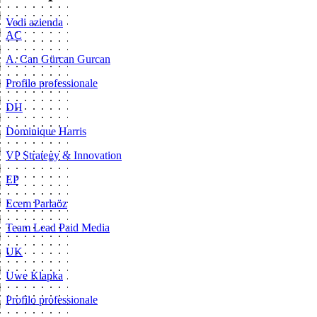
Vedi azienda
AC
A. Can Gürcan Gurcan
Profilo professionale
DH
Dominique Harris
VP Strategy & Innovation
EP
Ecem Parlaöz
Team Lead Paid Media
UK
Uwe Klapka
Profilo professionale