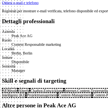
Ottieni e-mail e telefono
Registrati per mostrare e-mail verificata, telefono disponibile ed exp
Dettagli professionali
Azienda
Peak Ace AG
Ruolo
Content Responsabile marketing
Località
Berlin, Berlin
Settore
Disponibile
Seniorità
Manager
Skill e segnali di targeting
SEMrush
Ahrefs
Chatbot-Entwicklung
Internet-Content-Texterstell
Intelligenz (KI)
Projektmanagement
Content-Management
Content-
Altre persone in Peak Ace AG