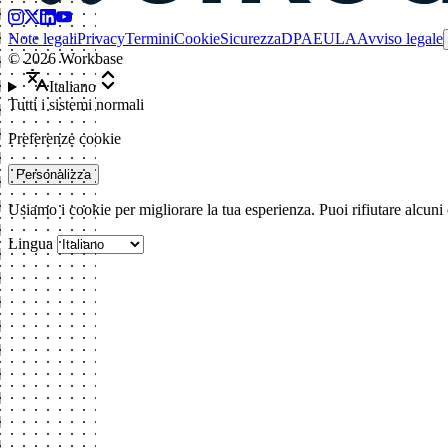
Note legali
Privacy
Termini
Cookie
Sicurezza
DPA
EULA
Avviso legale
©
2026
Workbase
Italiano
Tutti i sistemi normali
Preferenze cookie
Personalizza
Usiamo i cookie per migliorare la tua esperienza. Puoi rifiutare alcuni
Lingua