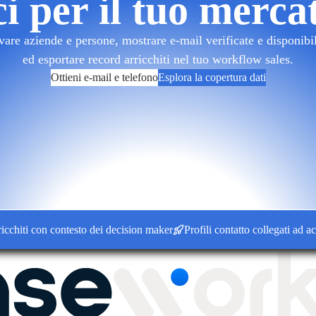
ci per il tuo merca
re aziende e persone, mostrare e-mail verificate e disponibilit
ed esportare record arricchiti nel tuo workflow sales.
Ottieni e-mail e telefono
Esplora la copertura dati
ti con contesto dei decision maker
Profili contatto collegati ad accou