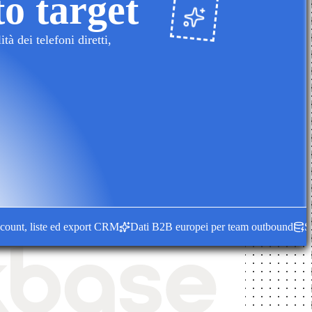
to target
à dei telefoni diretti,
nt, liste ed export CRM
Dati B2B europei per team outbound
Segnali