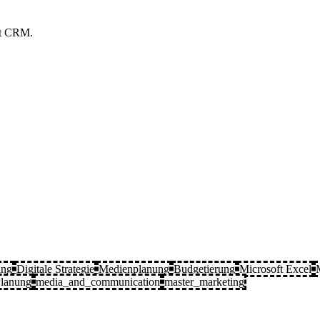
ort CRM.
ung
Digitale Strategie
Medienplanung
Budgetierung
Microsoft Excel
Planung
media_and_communication
master_marketing