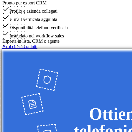
Pronto per export CRM
Profilo e azienda collegati
E-mail verificata aggiunta
Disponibilità telefono verificata
Instradato nel workflow sales
Esporta in lista, CRM o agente
Arricchisci contatti
Ottien
telefoni