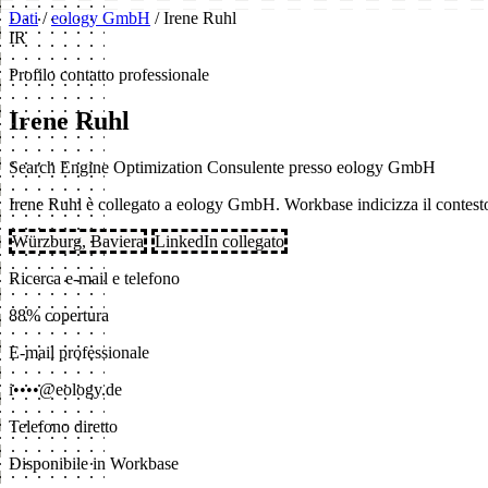
Dati
/
eology GmbH
/
Irene Ruhl
IR
Profilo contatto professionale
Irene Ruhl
Search Engine Optimization Consulente presso eology GmbH
Irene Ruhl è collegato a eology GmbH. Workbase indicizza il contesto pr
Würzburg, Baviera
LinkedIn collegato
Ricerca e-mail e telefono
88% copertura
E-mail professionale
i••••@eology.de
Telefono diretto
Disponibile in Workbase