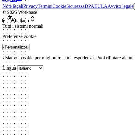
Note legali
Privacy
Termini
Cookie
Sicurezza
DPA
EULA
Avviso legale
©
2026
Workbase
Italiano
Tutti i sistemi normali
Preferenze cookie
Personalizza
Usiamo i cookie per migliorare la tua esperienza. Puoi rifiutare alcuni
Lingua