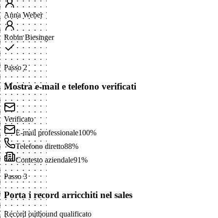
Anna Weber
Robin Biesinger
Passo 2
Mostra e-mail e telefono verificati
Verificato
E-mail professionale
100%
Telefono diretto
88%
Contesto aziendale
91%
Passo 3
Porta i record arricchiti nel sales
Record outbound qualificato