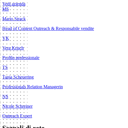
Vedi azienda
MS
Mario Strack
Head of Content Outreach & Responsabile vendite
VK
Vera Krisch
Profilo professionale
TS
Tanja Scheuering
Professionals Relation Managerin
NS
Nicole Schreiner
Outreach Expert