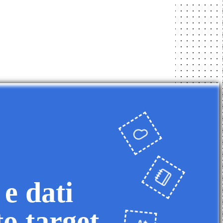
 e dati
to target