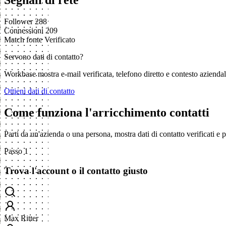
Segnali di rete
Follower
288
Connessioni
209
Match fonte
Verificato
Servono dati di contatto?
Workbase mostra e-mail verificata, telefono diretto e contesto aziend
Ottieni dati di contatto
Come funziona l'arricchimento contatti
Parti da un'azienda o una persona, mostra dati di contatto verificati e
Passo 1
Trova l'account o il contatto giusto
Max Ritter