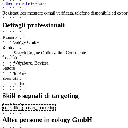
Ottieni e-mail e telefono
Registrati per mostrare e-mail verificata, telefono disponibile ed exp
Dettagli professionali
Azienda
eology GmbH
Ruolo
Search Engine Optimization Consulente
Località
Würzburg, Baviera
Settore
Internet
Seniorità
senior
Skill e segnali di targeting
consulting
master_marketing
Altre persone in eology GmbH