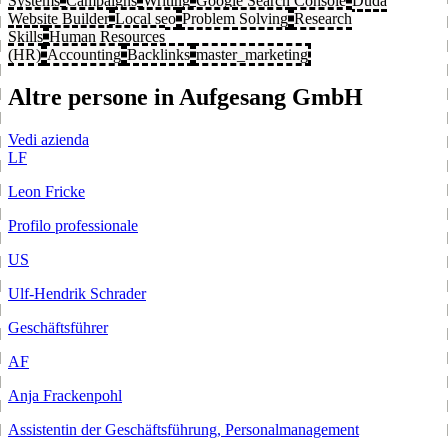
Systems
Campaigns
Writing
Google Search Console
Duda
Website Builder
Local seo
Problem Solving
Research
Skills
Human Resources
(HR)
Accounting
Backlinks
master_marketing
Altre persone in Aufgesang GmbH
Vedi azienda
LF
Leon Fricke
Profilo professionale
US
Ulf-Hendrik Schrader
Geschäftsführer
AF
Anja Frackenpohl
Assistentin der Geschäftsführung, Personalmanagement