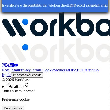
erificate e disponibilità dei telefoni diretti
Record aziendali arricchit
Note legali
Privacy
Termini
Cookie
Sicurezza
DPA
EULA
Avviso
legale
Impostazioni cookie
©
2026
Workbase
Italiano
Tutti i sistemi normali
Preferenze cookie
Personalizza