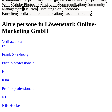
Kommunikation
Microsoft Excel
Microsoft PowerPoint
Microsoft
Word
Adobe Photoshop
Instagram
Kommunikation
Community
Management
Deutsch
Erstellung von Facebook-
Fanseiten
media_and_communication
master_marketing
Altre persone in Löwenstark Online-
Marketing GmbH
Vedi azienda
FS
Frank Sterzinsky
Profilo professionale
KT
Kim T.
Profilo professionale
NH
Nils Hocke