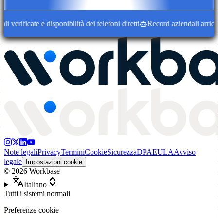
verificate e disponibilità dei telefoni diretti
Record aziendali arricchi
Note legali
Privacy
Termini
Cookie
Sicurezza
DPA
EULA
Avviso
legale
Impostazioni cookie
©
2026
Workbase
Italiano
Tutti i sistemi normali
Preferenze cookie