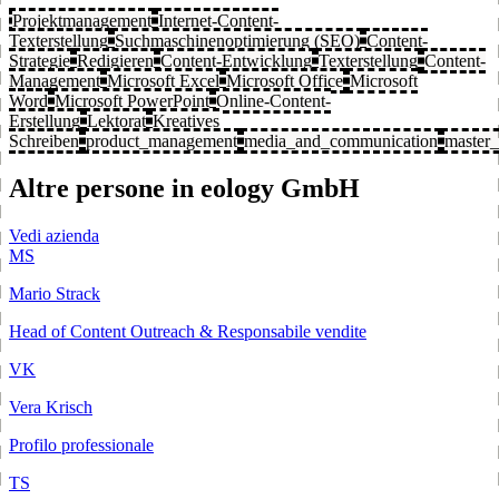
Projektmanagement
Internet-Content-
Texterstellung
Suchmaschinenoptimierung (SEO)
Content-
Strategie
Redigieren
Content-Entwicklung
Texterstellung
Content-
Management
Microsoft Excel
Microsoft Office
Microsoft
Word
Microsoft PowerPoint
Online-Content-
Erstellung
Lektorat
Kreatives
Schreiben
product_management
media_and_communication
master_
Altre persone in eology GmbH
Vedi azienda
MS
Mario Strack
Head of Content Outreach & Responsabile vendite
VK
Vera Krisch
Profilo professionale
TS