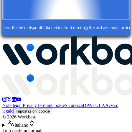
erificate e disponibilità dei telefoni diretti
Record aziendali arricchit
Note legali
Privacy
Termini
Cookie
Sicurezza
DPA
EULA
Avviso
legale
Impostazioni cookie
©
2026
Workbase
Italiano
Tutti i sistemi normali