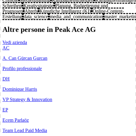
Console
Medienplanung
Kampagnenstrategien
Kampagnenmanagem
Schreiben
Kreativstrategie
Planung, Budgetierung und
Prognosen
Ahrefs
Künstliche Intelligenz (KI)
Online-Content-
Erstellung
data_science
media_and_communication
master_marketi
Altre persone in Peak Ace AG
Vedi azienda
AC
A. Can Gürcan Gurcan
Profilo professionale
DH
Dominique Harris
VP Strategy & Innovation
EP
Ecem Parlaöz
Team Lead Paid Media