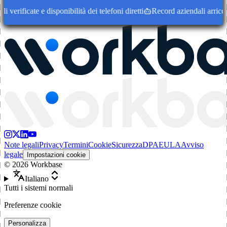
verificate e disponibilità dei telefoni diretti
Record aziendali arricchit
Note legali
Privacy
Termini
Cookie
Sicurezza
DPA
EULA
Avviso
legale
Impostazioni cookie
©
2026
Workbase
Italiano
Tutti i sistemi normali
Preferenze cookie
Personalizza