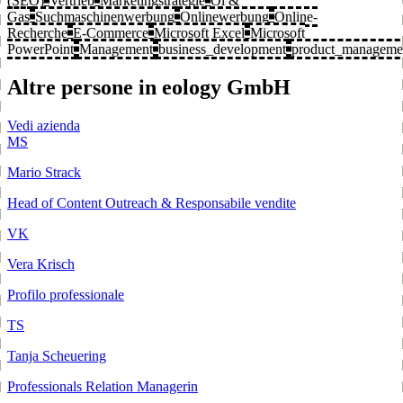
(SEO)
Vertrieb
Marketingstrategie
Öl &
Gas
Suchmaschinenwerbung
Onlinewerbung
Online-
Recherche
E-Commerce
Microsoft Excel
Microsoft
PowerPoint
Management
business_development
product_manageme
Altre persone in eology GmbH
Vedi azienda
MS
Mario Strack
Head of Content Outreach & Responsabile vendite
VK
Vera Krisch
Profilo professionale
TS
Tanja Scheuering
Professionals Relation Managerin