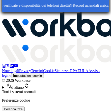
ificate e disponibilità dei telefoni diretti
Record aziendali arricchiti 
Note legali
Privacy
Termini
Cookie
Sicurezza
DPA
EULA
Avviso
legale
Impostazioni cookie
©
2026
Workbase
Italiano
Tutti i sistemi normali
Preferenze cookie
Personalizza