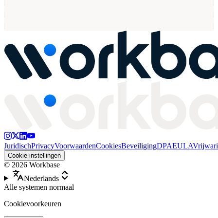
Juridisch
Privacy
Voorwaarden
Cookies
Beveiliging
DPA
EULA
Vrijwar
Cookie-instellingen
©
2026
Workbase
Nederlands
Alle systemen normaal
Cookievoorkeuren