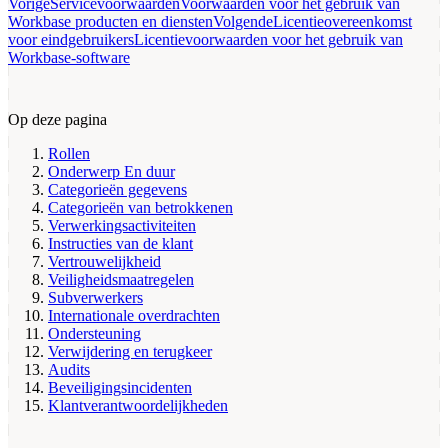
Vorige
Servicevoorwaarden
Voorwaarden voor het gebruik van
Workbase producten en diensten
Volgende
Licentieovereenkomst
voor eindgebruikers
Licentievoorwaarden voor het gebruik van
Workbase-software
Op deze pagina
Rollen
Onderwerp En duur
Categorieën gegevens
Categorieën van betrokkenen
Verwerkingsactiviteiten
Instructies van de klant
Vertrouwelijkheid
Veiligheidsmaatregelen
Subverwerkers
Internationale overdrachten
Ondersteuning
Verwijdering en terugkeer
Audits
Beveiligingsincidenten
Klantverantwoordelijkheden