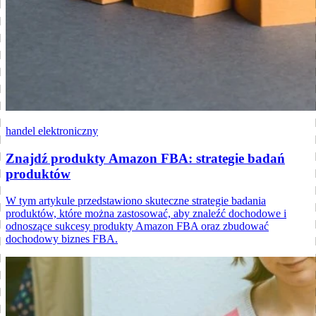
handel elektroniczny
Znajdź produkty Amazon FBA: strategie badań
produktów
W tym artykule przedstawiono skuteczne strategie badania
produktów, które można zastosować, aby znaleźć dochodowe i
odnoszące sukcesy produkty Amazon FBA oraz zbudować
dochodowy biznes FBA.