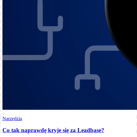
Narzędzia
Co tak naprawdę kryje się za Leadbase?