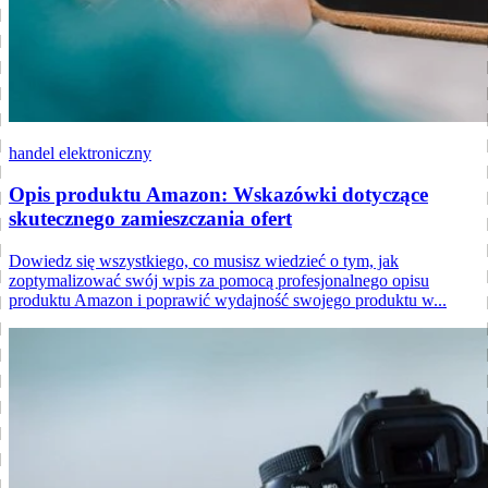
handel elektroniczny
Opis produktu Amazon: Wskazówki dotyczące
skutecznego zamieszczania ofert
Dowiedz się wszystkiego, co musisz wiedzieć o tym, jak
zoptymalizować swój wpis za pomocą profesjonalnego opisu
produktu Amazon i poprawić wydajność swojego produktu w...