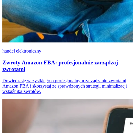
handel elektroniczny
Zwroty Amazon FBA: profesjonalnie zarządzaj
zwrotami
Dowiedz się wszystkiego o profesjonalnym zarządzaniu zwrotami
Amazon FBA i skorzystaj ze sprawdzonych strategii minimalizacji
wskaźnika zwrotów.