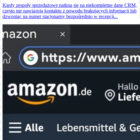
Kiedy zespoły sprzedażowe natkną się na niekompletne dane CRM,
często nie nawiązują kontaktu z powodu brakujących informacji lub
dzwoniąc na numer stacjonarny bezpośrednio w recepcji...