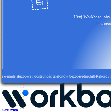
Użyj Workbase, aby 
bezpośr
ile służbowe i dostępność telefonów bezpośrednich
Rekordy firm 