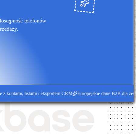
dostępność telefonów
rzedaży.
ontami, listami i eksportem CRM
Europejskie dane B2B dla zespołó