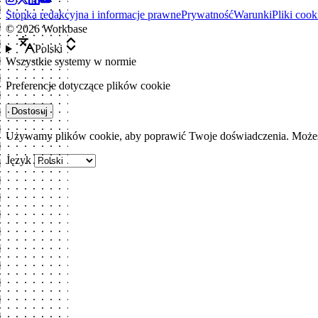
Stopka redakcyjna i informacje prawne
Prywatność
Warunki
Pliki cook
©
2026
Workbase
Polski
Wszystkie systemy w normie
Preferencje dotyczące plików cookie
Dostosuj
Używamy plików cookie, aby poprawić Twoje doświadczenia. Możesz
Język