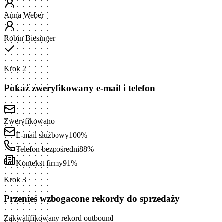
Anna Weber
Robin Biesinger
Krok 2
Pokaż zweryfikowany e-mail i telefon
Zweryfikowano
E-mail służbowy
100%
Telefon bezpośredni
88%
Kontekst firmy
91%
Krok 3
Przenieś wzbogacone rekordy do sprzedaży
Zakwalifikowany rekord outbound