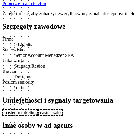
Pobierz e-mail i telefon
Zarejestruj się, aby zobaczyć zweryfikowany e-mail, dostępność tele
Szczegóły zawodowe
Firma
ad agents
Stanowisko
Senior Account Menedżer SEA
Lokalizacja
Stuttgart Region
Branża
Dostępne
Poziom seniority
senior
Umiejętności i sygnały targetowania
master_marketing
master_sales
Inne osoby w ad agents