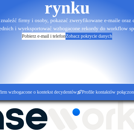
rynku
znaleźć firmy i osoby, pokazać zweryfikowane e-maile oraz 
ednich i wyeksportować wzbogacone rekordy do workflow sp
Pobierz e-mail i telefon
Zobacz pokrycie danych
wzbogacone o kontekst decydentów
Profile kontaktów połączone z k