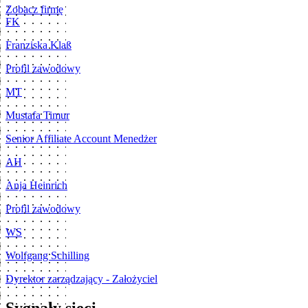
Zobacz firmę
FK
Franziska Klaß
Profil zawodowy
MT
Mustafa Timur
Senior Affiliate Account Menedżer
AH
Anja Heinrich
Profil zawodowy
WS
Wolfgang Schilling
Dyrektor zarządzający - Założyciel