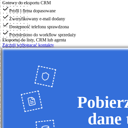
Gotowy do eksportu CRM
Profil i firma dopasowane
Zweryfikowany e-mail dodany
Dostępność telefonu sprawdzona
Przeniesiono do workflow sprzedaży
Eksportuj do listy, CRM lub agenta
Zacznij wzbogacać kontakty
Pobier
dane 