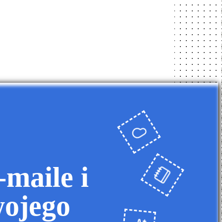
maile i
wojego