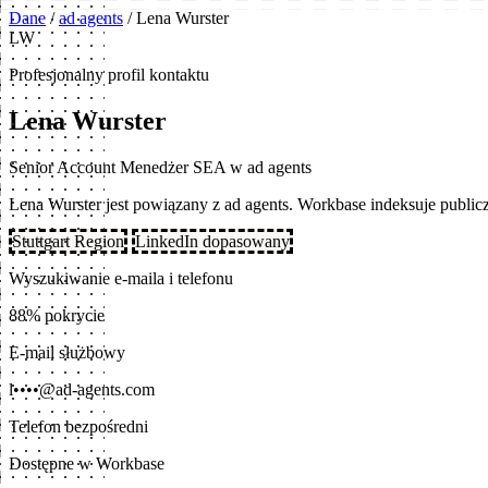
Dane
/
ad agents
/
Lena Wurster
LW
Profesjonalny profil kontaktu
Lena Wurster
Senior Account Menedżer SEA w ad agents
Lena Wurster jest powiązany z ad agents. Workbase indeksuje publ
Stuttgart Region
LinkedIn dopasowany
Wyszukiwanie e-maila i telefonu
88% pokrycie
E-mail służbowy
l••••@ad-agents.com
Telefon bezpośredni
Dostępne w Workbase