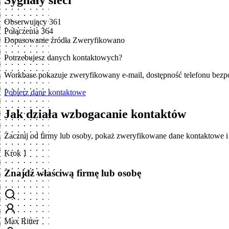
Sygnały sieci
Obserwujący
361
Połączenia
364
Dopasowanie źródła
Zweryfikowano
Potrzebujesz danych kontaktowych?
Workbase pokazuje zweryfikowany e-mail, dostępność telefonu bezp
Pobierz dane kontaktowe
Jak działa wzbogacanie kontaktów
Zacznij od firmy lub osoby, pokaż zweryfikowane dane kontaktowe 
Krok 1
Znajdź właściwą firmę lub osobę
Max Ritter