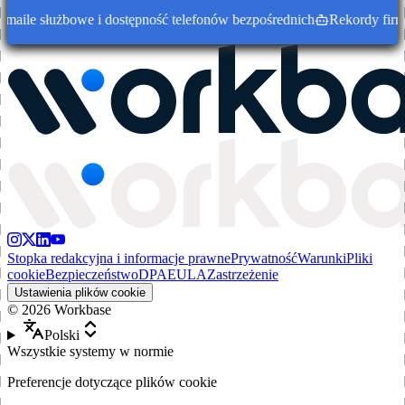
ile służbowe i dostępność telefonów bezpośrednich
Rekordy firm w
Stopka redakcyjna i informacje prawne
Prywatność
Warunki
Pliki
cookie
Bezpieczeństwo
DPA
EULA
Zastrzeżenie
Ustawienia plików cookie
©
2026
Workbase
Polski
Wszystkie systemy w normie
Preferencje dotyczące plików cookie