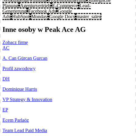
Neukundengewinnung
Prozessoptimierung
Strategische
Planung
Agenturvertrieb
E-Commerce
Lead-
Generierung
Facebook Ads
Google
Ads
HubSpot
Monday
Google Docs
master_sales
Inne osoby w Peak Ace AG
Zobacz firmę
AC
A. Can Gürcan Gurcan
Profil zawodowy
DH
Dominique Harris
VP Strategy & Innovation
EP
Ecem Parlaöz
Team Lead Paid Media