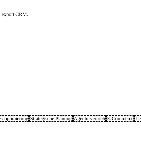
t l'export CRM.
essoptimierung
Strategische Planung
Agenturvertrieb
E-Commerce
Le