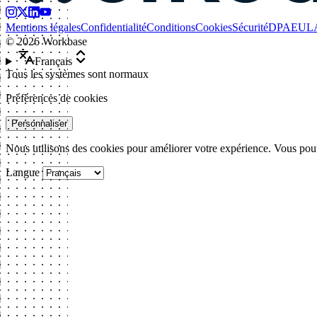
Mentions légales
Confidentialité
Conditions
Cookies
Sécurité
DPA
EUL
©
2026
Workbase
Français
Tous les systèmes sont normaux
Préférences de cookies
Personnaliser
Nous utilisons des cookies pour améliorer votre expérience. Vous pouv
Langue