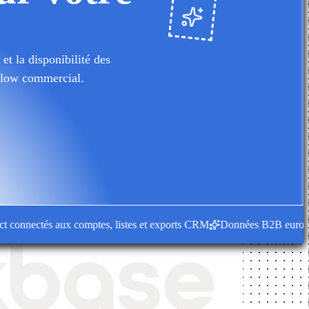
et la disponibilité des
kflow commercial.
nnectés aux comptes, listes et exports CRM
Données B2B européennes