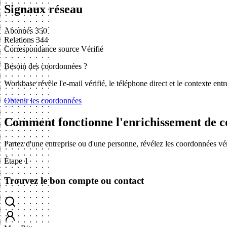
Signaux réseau
Abonnés
350
Relations
344
Correspondance source
Vérifié
Besoin des coordonnées ?
Workbase révèle l'e-mail vérifié, le téléphone direct et le contexte en
Obtenir les coordonnées
Comment fonctionne l'enrichissement de c
Partez d'une entreprise ou d'une personne, révélez les coordonnées vé
Étape 1
Trouvez le bon compte ou contact