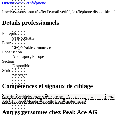
Obtenir e-mail et téléphone
Inscrivez-vous pour révéler l'e-mail vérifié, le téléphone disponible e
Détails professionnels
Entreprise
Peak Ace AG
Poste
Responsable commercial
Localisation
Allemagne, Europe
Secteur
Disponible
Séniorité
Manager
Compétences et signaux de ciblage
Vertrieb
Vertriebsprozesse
Strategische Neukundengewinnung
Proz
Ads
HubSpot
Monday
Google Docs
master_sales
Autres personnes chez Peak Ace AG