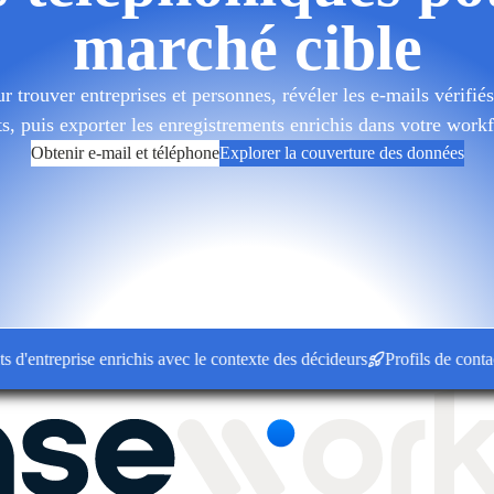
marché cible
 trouver entreprises et personnes, révéler les e-mails vérifiés 
ts, puis exporter les enregistrements enrichis dans votre wor
Obtenir e-mail et téléphone
Explorer la couverture des données
treprise enrichis avec le contexte des décideurs
Profils de contact co