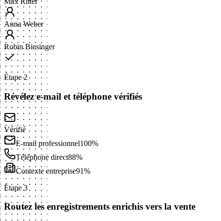
Max Ritter
Anna Weber
Robin Biesinger
Étape 2
Révélez e-mail et téléphone vérifiés
Vérifié
E-mail professionnel
100%
Téléphone direct
88%
Contexte entreprise
91%
Étape 3
Routez les enregistrements enrichis vers la vente