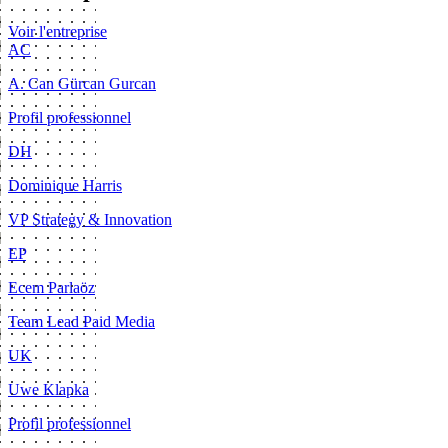
Voir l'entreprise
AC
A. Can Gürcan Gurcan
Profil professionnel
DH
Dominique Harris
VP Strategy & Innovation
EP
Ecem Parlaöz
Team Lead Paid Media
UK
Uwe Klapka
Profil professionnel