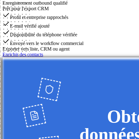
Enregistrement outbound qualifié
Prêt pour l'export CRM
Profil et entreprise rapprochés
E-mail vérifié ajouté
Disponibilité du téléphone vérifiée
Envoyé vers le workflow commercial
Exporter vers liste, CRM ou agent
Enrichir des contacts
Obte
données