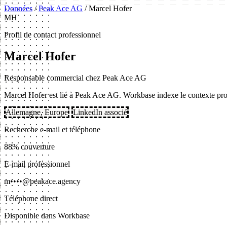
Données
/
Peak Ace AG
/
Marcel Hofer
MH
Profil de contact professionnel
Marcel Hofer
Responsable commercial chez Peak Ace AG
Marcel Hofer est lié à Peak Ace AG. Workbase indexe le contexte profe
Allemagne, Europe
LinkedIn associé
Recherche e-mail et téléphone
88% couverture
E-mail professionnel
m••••@peakace.agency
Téléphone direct
Disponible dans Workbase