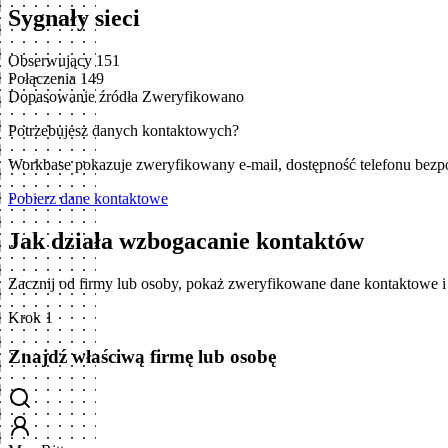
Sygnały sieci
Obserwujący
151
Połączenia
149
Dopasowanie źródła
Zweryfikowano
Potrzebujesz danych kontaktowych?
Workbase pokazuje zweryfikowany e-mail, dostępność telefonu bezp
Pobierz dane kontaktowe
Jak działa wzbogacanie kontaktów
Zacznij od firmy lub osoby, pokaż zweryfikowane dane kontaktowe 
Krok 1
Znajdź właściwą firmę lub osobę