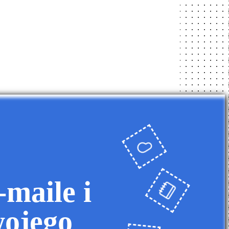
maile i
wojego