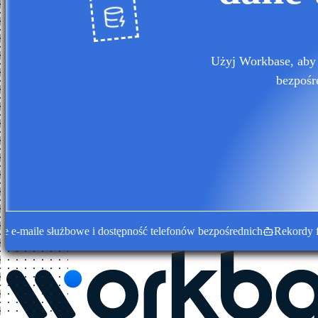
Użyj Workbase, aby 
bezpośr
ile służbowe i dostępność telefonów bezpośrednich
Rekordy firm w