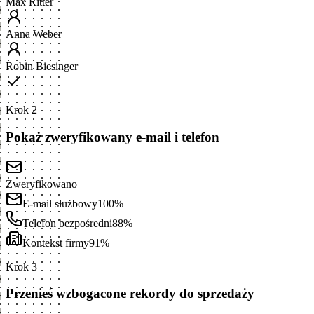
Max Ritter
Anna Weber
Robin Biesinger
Krok 2
Pokaż zweryfikowany e-mail i telefon
Zweryfikowano
E-mail służbowy
100%
Telefon bezpośredni
88%
Kontekst firmy
91%
Krok 3
Przenieś wzbogacone rekordy do sprzedaży