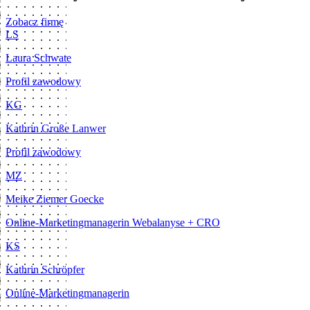
Zobacz firmę
LS
Laura Schwate
Profil zawodowy
KG
Kathrin Große Lanwer
Profil zawodowy
MZ
Meike Ziemer Goecke
Online-Marketingmanagerin Webalanyse + CRO
KS
Kathrin Schröpfer
Online-Marketingmanagerin