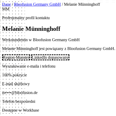
Dane
/
Bloofusion Germany GmbH
/
Melanie Münninghoff
MM
Profesjonalny profil kontaktu
Melanie Münninghoff
Werkstundentin w Bloofusion Germany GmbH
Melanie Münninghoff jest powiązany z Bloofusion Germany GmbH. 
Region Munster
LinkedIn dopasowany
Wyszukiwanie e-maila i telefonu
100% pokrycie
E-mail służbowy
m••••@bloofusion.de
Telefon bezpośredni
Dostępne w Workbase