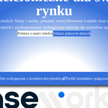
rynku
znaleźć firmy i osoby, pokazać zweryfikowane e-maile oraz 
ednich i wyeksportować wzbogacone rekordy do workflow sp
Pobierz e-mail i telefon
Zobacz pokrycie danych
zbogacone o kontekst decydentów
Profile kontaktów połączone z ko