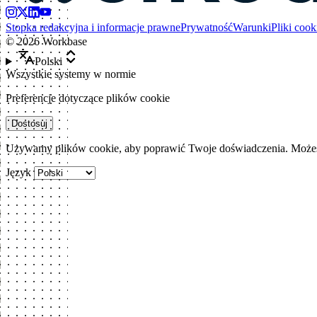
Stopka redakcyjna i informacje prawne
Prywatność
Warunki
Pliki cook
©
2026
Workbase
Polski
Wszystkie systemy w normie
Preferencje dotyczące plików cookie
Dostosuj
Używamy plików cookie, aby poprawić Twoje doświadczenia. Możesz
Język