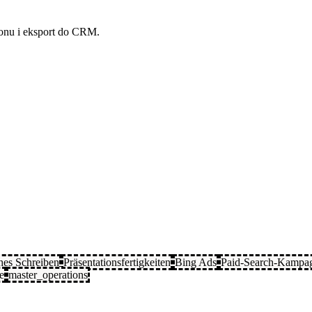
fonu i eksport do CRM.
hes Schreiben
Präsentationsfertigkeiten
Bing Ads
Paid-Search-Kampa
e
master_operations