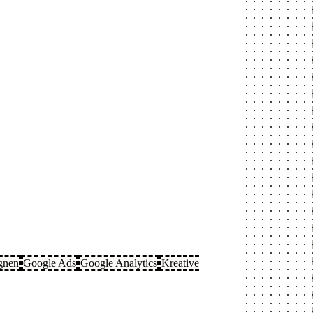
gnen
Google Ads
Google Analytics
Kreative