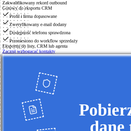
Zakwalifikowany rekord outbound
Gotowy do eksportu CRM
Profil i firma dopasowane
Zweryfikowany e-mail dodany
Dostępność telefonu sprawdzona
Przeniesiono do workflow sprzedaży
Eksportuj do listy, CRM lub agenta
Zacznij wzbogacać kontakty
Pobier
dane 