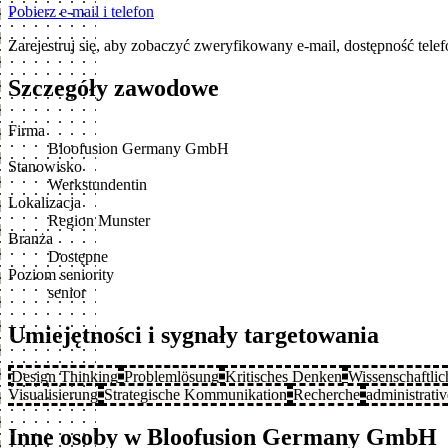
Pobierz e-mail i telefon
Zarejestruj się, aby zobaczyć zweryfikowany e-mail, dostępność tele
Szczegóły zawodowe
Firma
Bloofusion Germany GmbH
Stanowisko
Werkstundentin
Lokalizacja
Region Munster
Branża
Dostępne
Poziom seniority
senior
Umiejętności i sygnały targetowania
Design Thinking
Problemlösung
Kritisches Denken
Wissenschaftlic
Visualisierung
Strategische Kommunikation
Recherche
administrativ
Inne osoby w Bloofusion Germany GmbH