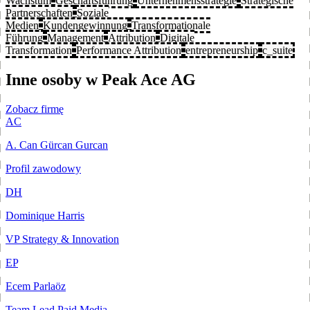
Wachstum
Geschäftsführung
Unternehmensstrategie
Strategische
Partnerschaften
Soziale
Medien
Kundengewinnung
Transformationale
Führung
Management
Attribution
Digitale
Transformation
Performance Attribution
entrepreneurship
c_suite
Inne osoby w Peak Ace AG
Zobacz firmę
AC
A. Can Gürcan Gurcan
Profil zawodowy
DH
Dominique Harris
VP Strategy & Innovation
EP
Ecem Parlaöz
Team Lead Paid Media