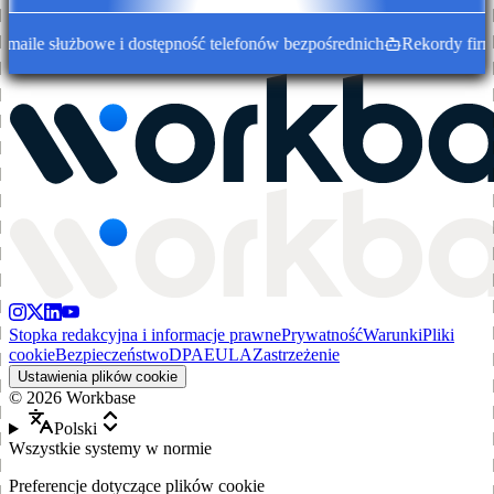
ile służbowe i dostępność telefonów bezpośrednich
Rekordy firm w
Stopka redakcyjna i informacje prawne
Prywatność
Warunki
Pliki
cookie
Bezpieczeństwo
DPA
EULA
Zastrzeżenie
Ustawienia plików cookie
©
2026
Workbase
Polski
Wszystkie systemy w normie
Preferencje dotyczące plików cookie