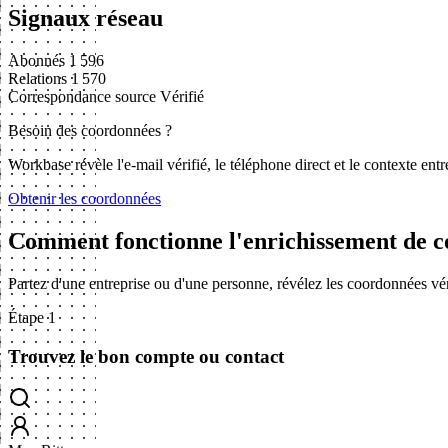
Signaux réseau
Abonnés
1 596
Relations
1 570
Correspondance source
Vérifié
Besoin des coordonnées ?
Workbase révèle l'e-mail vérifié, le téléphone direct et le contexte en
Obtenir les coordonnées
Comment fonctionne l'enrichissement de c
Partez d'une entreprise ou d'une personne, révélez les coordonnées vé
Étape 1
Trouvez le bon compte ou contact