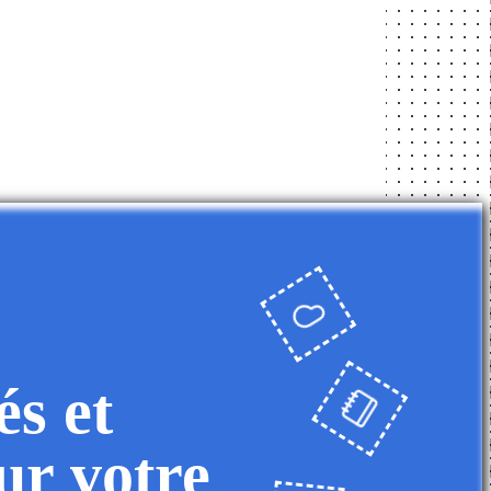
és et
ur votre