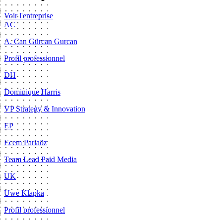
Voir l'entreprise
AC
A. Can Gürcan Gurcan
Profil professionnel
DH
Dominique Harris
VP Strategy & Innovation
EP
Ecem Parlaöz
Team Lead Paid Media
UK
Uwe Klapka
Profil professionnel