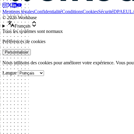
Mentions légales
Confidentialité
Conditions
Cookies
Sécurité
DPA
EUL
©
2026
Workbase
Français
Tous les systèmes sont normaux
Préférences de cookies
Personnaliser
Nous utilisons des cookies pour améliorer votre expérience. Vous pouv
Langue