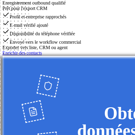
Enregistrement outbound qualifié
Prêt pour l'export CRM
Profil et entreprise rapprochés
E-mail vérifié ajouté
Disponibilité du téléphone vérifiée
Envoyé vers le workflow commercial
Exporter vers liste, CRM ou agent
Enrichir des contacts
Obte
données