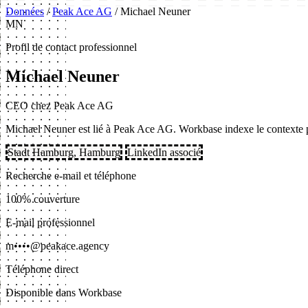
Données
/
Peak Ace AG
/
Michael Neuner
MN
Profil de contact professionnel
Michael Neuner
CEO chez Peak Ace AG
Michael Neuner est lié à Peak Ace AG. Workbase indexe le contexte pro
Stadt Hamburg, Hamburg
LinkedIn associé
Recherche e-mail et téléphone
100% couverture
E-mail professionnel
m••••@peakace.agency
Téléphone direct
Disponible dans Workbase