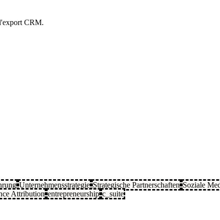
t l'export CRM.
hrung
Unternehmensstrategie
Strategische Partnerschaften
Soziale Me
ce Attribution
entrepreneurship
c_suite