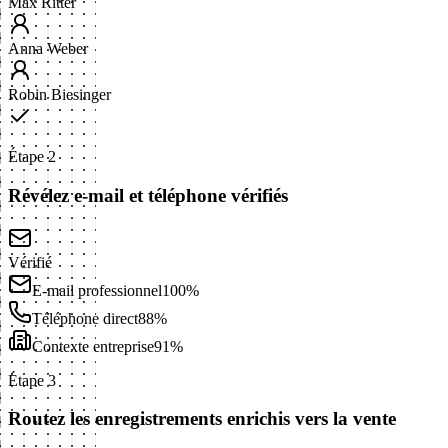
Max Ritter
Anna Weber
Robin Biesinger
Étape 2
Révélez e-mail et téléphone vérifiés
Vérifié
E-mail professionnel
100%
Téléphone direct
88%
Contexte entreprise
91%
Étape 3
Routez les enregistrements enrichis vers la vente