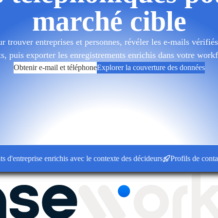
marché cible
 trouver entreprises et personnes, révéler les e-mails vérifiés 
ts, puis exporter les enregistrements enrichis dans votre wor
Obtenir e-mail et téléphone
Explorer la couverture des données
treprise enrichis avec le contexte des décideurs
Profils de contact co