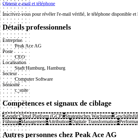
Obtenir e-mail et téléphone
Inscrivez-vous pour révéler l'e-mail vérifié, le téléphone disponible e
Détails professionnels
Entreprise
Peak Ace AG
Poste
CEO
Localisation
Stadt Hamburg, Hamburg
Secteur
Computer Software
Séniorité
c_suite
Compétences et signaux de ciblage
Google Cloud Platform (GCP)
Strategisches Wachstum
Geschäftsfü
Führung
Management
Attribution
Digitale Transformation
Performan
Autres personnes chez Peak Ace AG