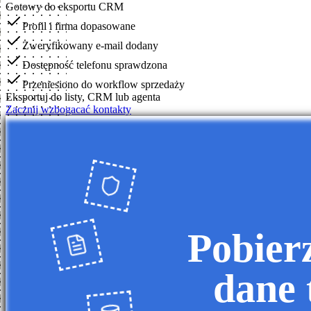
Gotowy do eksportu CRM
Profil i firma dopasowane
Zweryfikowany e-mail dodany
Dostępność telefonu sprawdzona
Przeniesiono do workflow sprzedaży
Eksportuj do listy, CRM lub agenta
Zacznij wzbogacać kontakty
Pobier
dane 