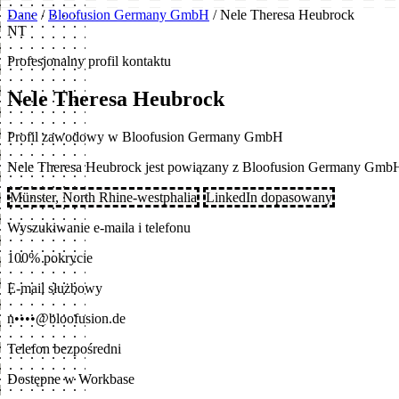
Dane
/
Bloofusion Germany GmbH
/
Nele Theresa Heubrock
NT
Profesjonalny profil kontaktu
Nele Theresa Heubrock
Profil zawodowy w Bloofusion Germany GmbH
Nele Theresa Heubrock jest powiązany z Bloofusion Germany GmbH
Münster, North Rhine-westphalia
LinkedIn dopasowany
Wyszukiwanie e-maila i telefonu
100% pokrycie
E-mail służbowy
n••••@bloofusion.de
Telefon bezpośredni
Dostępne w Workbase