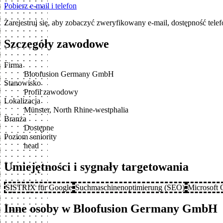
Pobierz e-mail i telefon
Zarejestruj się, aby zobaczyć zweryfikowany e-mail, dostępność tele
Szczegóły zawodowe
Firma
Bloofusion Germany GmbH
Stanowisko
Profil zawodowy
Lokalizacja
Münster, North Rhine-westphalia
Branża
Dostępne
Poziom seniority
head
Umiejętności i sygnały targetowania
SISTRIX für Google
Suchmaschinenoptimierung (SEO)
Microsoft 
Inne osoby w Bloofusion Germany GmbH