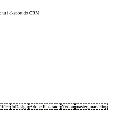
fonu i eksport do CRM.
Office
InDesign
Adobe Illustrator
Notion
master_marketing