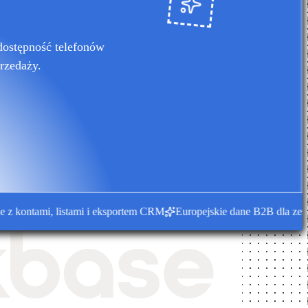
dostępność telefonów
rzedaży.
ontami, listami i eksportem CRM
Europejskie dane B2B dla zespołó