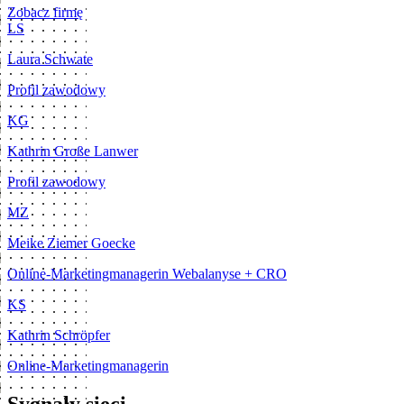
Zobacz firmę
LS
Laura Schwate
Profil zawodowy
KG
Kathrin Große Lanwer
Profil zawodowy
MZ
Meike Ziemer Goecke
Online-Marketingmanagerin Webalanyse + CRO
KS
Kathrin Schröpfer
Online-Marketingmanagerin