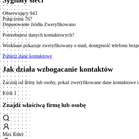
Sygnały sieci
Obserwujący
943
Połączenia
767
Dopasowanie źródła
Zweryfikowano
Potrzebujesz danych kontaktowych?
Workbase pokazuje zweryfikowany e-mail, dostępność telefonu bezp
Pobierz dane kontaktowe
Jak działa wzbogacanie kontaktów
Zacznij od firmy lub osoby, pokaż zweryfikowane dane kontaktowe 
Krok 1
Znajdź właściwą firmę lub osobę
Max Ritter