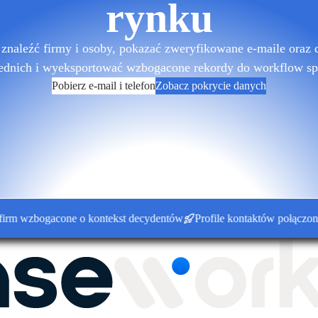
rynku
znaleźć firmy i osoby, pokazać zweryfikowane e-maile oraz 
ednich i wyeksportować wzbogacone rekordy do workflow sp
Pobierz e-mail i telefon
Zobacz pokrycie danych
wzbogacone o kontekst decydentów
Profile kontaktów połączone z k