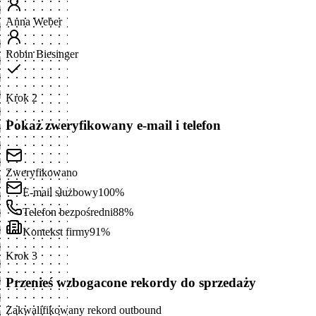
Anna Weber
Robin Biesinger
Krok 2
Pokaż zweryfikowany e-mail i telefon
Zweryfikowano
E-mail służbowy
100%
Telefon bezpośredni
88%
Kontekst firmy
91%
Krok 3
Przenieś wzbogacone rekordy do sprzedaży
Zakwalifikowany rekord outbound