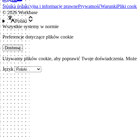
Stopka redakcyjna i informacje prawne
Prywatność
Warunki
Pliki cook
©
2026
Workbase
Polski
Wszystkie systemy w normie
Preferencje dotyczące plików cookie
Dostosuj
Używamy plików cookie, aby poprawić Twoje doświadczenia. Możesz
Język