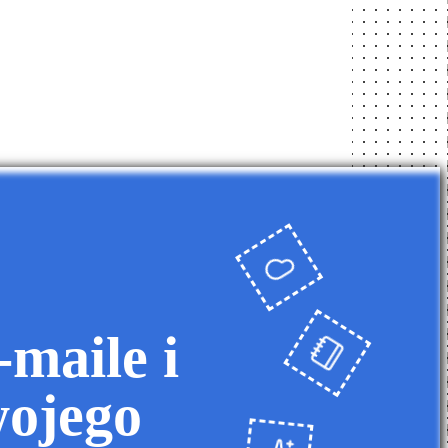
maile i
wojego