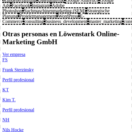
Kundenerfahrung
Datenanalytik
Google Analytics
Google
Ads
Facebook
Instagram
Adobe
Photoshop
Suchmaschinenmarketing (SEM)
Strategische
Planung
Projektmanagement
WordPress
E-
Commerce
consulting
business_development
master_marketing
cons
Otras personas en Löwenstark Online-
Marketing GmbH
Ver empresa
FS
Frank Sterzinsky
Perfil profesional
KT
Kim T.
Perfil profesional
NH
Nils Hocke