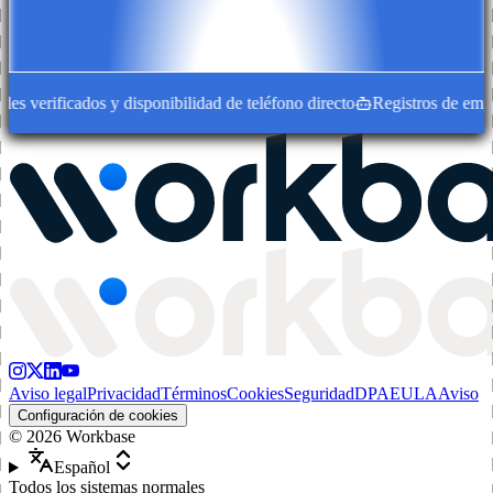
s verificados y disponibilidad de teléfono directo
Registros de empres
Aviso legal
Privacidad
Términos
Cookies
Seguridad
DPA
EULA
Aviso
Configuración de cookies
©
2026
Workbase
Español
Todos los sistemas normales