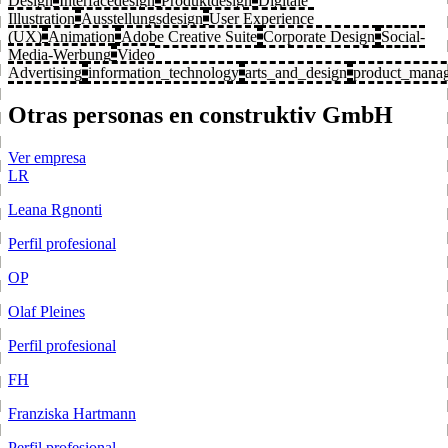
Design
Interfacedesign
Produktdesign
Digitale
Illustration
Ausstellungsdesign
User Experience
(UX)
Animation
Adobe Creative Suite
Corporate Design
Social-
Media-Werbung
Video
Advertising
information_technology
arts_and_design
product_mana
Otras personas en construktiv GmbH
Ver empresa
LR
Leana Rgnonti
Perfil profesional
OP
Olaf Pleines
Perfil profesional
FH
Franziska Hartmann
Perfil profesional