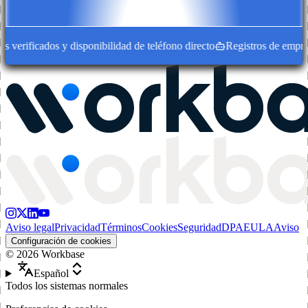
erificados y disponibilidad de teléfono directo
Registros de empresa 
Aviso legal
Privacidad
Términos
Cookies
Seguridad
DPA
EULA
Aviso
Configuración de cookies
©
2026
Workbase
Español
Todos los sistemas normales