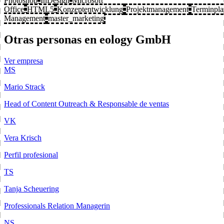
Photoshop
InDesign
Microsoft
Office
HTML5
Konzeptentwicklung
Projektmanagement
Terminpl
Management
master_marketing
Otras personas en eology GmbH
Ver empresa
MS
Mario Strack
Head of Content Outreach & Responsable de ventas
VK
Vera Krisch
Perfil profesional
TS
Tanja Scheuering
Professionals Relation Managerin
NS