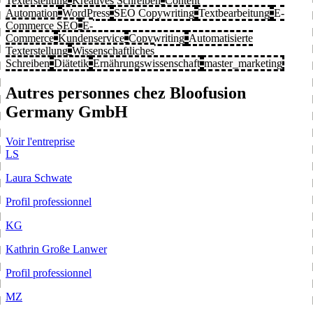
Texterstellung
Kreatives Schreiben
Content
Automation
WordPress
SEO Copywriting
Textbearbeitung
E-
Commerce SEO
E-
Commerce
Kundenservice
Copywriting
Automatisierte
Texterstellung
Wissenschaftliches
Schreiben
Diätetik
Ernährungswissenschaft
master_marketing
Autres personnes chez Bloofusion
Germany GmbH
Voir l'entreprise
LS
Laura Schwate
Profil professionnel
KG
Kathrin Große Lanwer
Profil professionnel
MZ