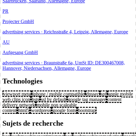
Saarbrücken, Saarland, Allemagne, Europe
PR
Projecter GmbH
advertising services · Reichsstraße 4, Leipzig, Allemagne, Europe
AU
Aufgesang GmbH
advertising services · Braunstraße 6a, UmSt ID: DE300467008,
Hannover, Niedersachsen, Allemagne, Europe
Technologies
viewport meta
iphone / mobile compatible
dnssec
spf
apple mobile
web clips icon
hsts
ssl by default
google tag manager
content
delivery network
mobile non scaleable
content
html5
wordpress
google fonts
bootstrap
Sujets de recherche