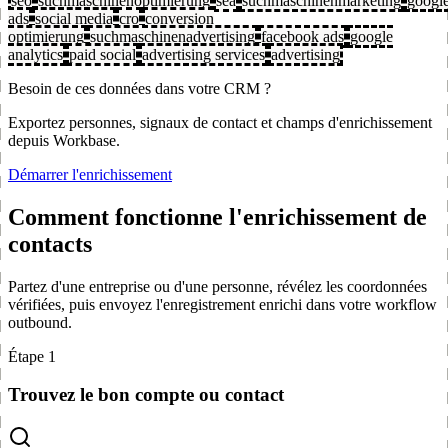
seo
suchmaschinenoptimierung
sea
suchmaschinenmarketing
googl
ads
social media
cro
conversion
optimierung
suchmaschinenadvertising
facebook ads
google
analytics
paid social
advertising services
advertising
Besoin de ces données dans votre CRM ?
Exportez personnes, signaux de contact et champs d'enrichissement
depuis Workbase.
Démarrer l'enrichissement
Comment fonctionne l'enrichissement de
contacts
Partez d'une entreprise ou d'une personne, révélez les coordonnées
vérifiées, puis envoyez l'enregistrement enrichi dans votre workflow
outbound.
Étape 1
Trouvez le bon compte ou contact