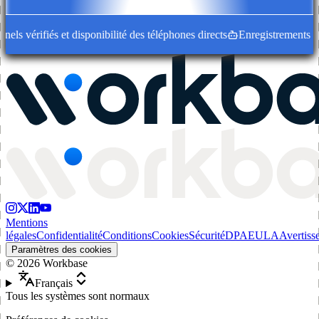
s vérifiés et disponibilité des téléphones directs
Enregistrements d'ent
Mentions
légales
Confidentialité
Conditions
Cookies
Sécurité
DPA
EULA
Avertiss
Paramètres des cookies
©
2026
Workbase
Français
Tous les systèmes sont normaux