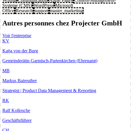
Writing
Communication
Apple Pages
Content-Management-
Systeme (CMS)
WordPress
Microsoft
Office
Research
support
master_marketing
Autres personnes chez Projecter GmbH
Voir l'entreprise
KV
Katja von der Burg
Gemeinderätin Garmisch-Partenkirchen (Ehrenamt)
MB
Markus Baireuther
Strategist | Product Data Management & Reporting
RK
Ralf Kollosche
Geschäftsführer
CH