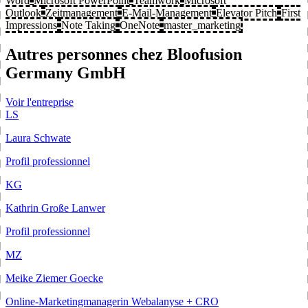
Word
Microsoft PowerPoint
Teamwork
Microsoft
Outlook
Zeitmanagement
E-Mail-Management
Elevator Pitch
First
Impressions
Note Taking
OneNote
master_marketing
Autres personnes chez Bloofusion
Germany GmbH
Voir l'entreprise
LS
Laura Schwate
Profil professionnel
KG
Kathrin Große Lanwer
Profil professionnel
MZ
Meike Ziemer Goecke
Online-Marketingmanagerin Webalanyse + CRO