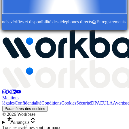
s vérifiés et disponibilité des téléphones directs
Enregistrements d'en
Mentions
légales
Confidentialité
Conditions
Cookies
Sécurité
DPA
EULA
Avertiss
Paramètres des cookies
©
2026
Workbase
Français
Tous les systèmes sont normaux