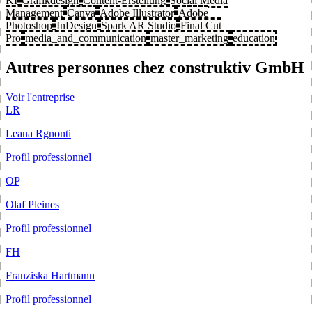
KI
Grafikdesign
Content-Erstellung
Social Media
Management
Canva
Adobe Illustrator
Adobe
Photoshop
InDesign
Spark AR Studio
Final Cut
Pro
media_and_communication
master_marketing
education
Autres personnes chez construktiv GmbH
Voir l'entreprise
LR
Leana Rgnonti
Profil professionnel
OP
Olaf Pleines
Profil professionnel
FH
Franziska Hartmann
Profil professionnel