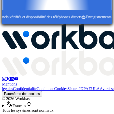
ls vérifiés et disponibilité des téléphones directs
Enregistrements d'en
Mentions
légales
Confidentialité
Conditions
Cookies
Sécurité
DPA
EULA
Avertiss
Paramètres des cookies
©
2026
Workbase
Français
Tous les systèmes sont normaux