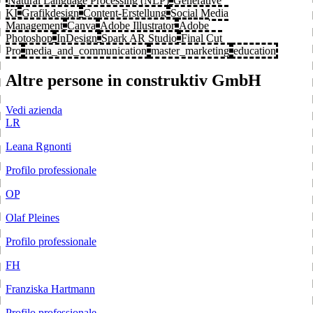
Natural Language Processing (NLP)
Generative
KI
Grafikdesign
Content-Erstellung
Social Media
Management
Canva
Adobe Illustrator
Adobe
Photoshop
InDesign
Spark AR Studio
Final Cut
Pro
media_and_communication
master_marketing
education
Altre persone in construktiv GmbH
Vedi azienda
LR
Leana Rgnonti
Profilo professionale
OP
Olaf Pleines
Profilo professionale
FH
Franziska Hartmann
Profilo professionale