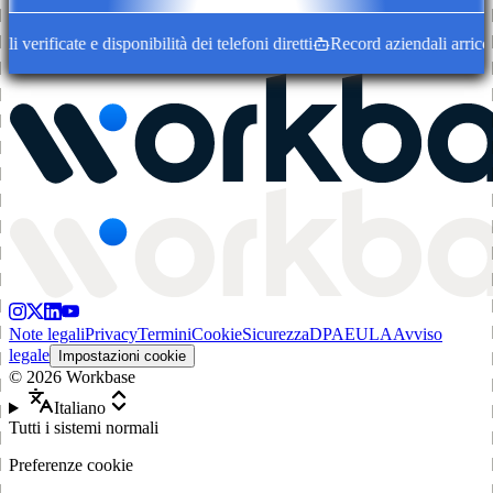
verificate e disponibilità dei telefoni diretti
Record aziendali arricchit
Note legali
Privacy
Termini
Cookie
Sicurezza
DPA
EULA
Avviso
legale
Impostazioni cookie
©
2026
Workbase
Italiano
Tutti i sistemi normali
Preferenze cookie