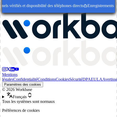
ls vérifiés et disponibilité des téléphones directs
Enregistrements d'en
Mentions
légales
Confidentialité
Conditions
Cookies
Sécurité
DPA
EULA
Avertiss
Paramètres des cookies
©
2026
Workbase
Français
Tous les systèmes sont normaux
Préférences de cookies