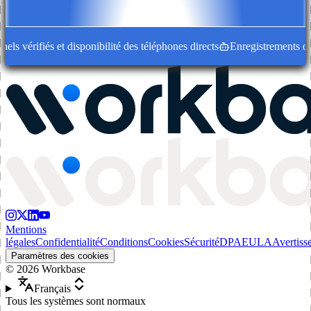
s vérifiés et disponibilité des téléphones directs
Enregistrements d'ent
Mentions
légales
Confidentialité
Conditions
Cookies
Sécurité
DPA
EULA
Avertiss
Paramètres des cookies
©
2026
Workbase
Français
Tous les systèmes sont normaux