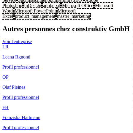
Service
Suchmaschinenoptimierung (SEO)
Adobe
Photoshop
InDesign
adobe xd
Microsoft Office
Microsoft
Word
Microsoft PowerPoint
Microsoft
Excel
product_management
master_marketing
Autres personnes chez construktiv GmbH
Voir l'entreprise
LR
Leana Rgnonti
Profil professionnel
OP
Olaf Pleines
Profil professionnel
FH
Franziska Hartmann
Profil professionnel