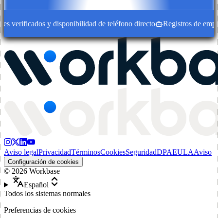
 verificados y disponibilidad de teléfono directo
Registros de empres
Aviso legal
Privacidad
Términos
Cookies
Seguridad
DPA
EULA
Aviso
Configuración de cookies
©
2026
Workbase
Español
Todos los sistemas normales
Preferencias de cookies