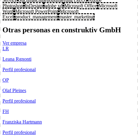
Service
Suchmaschinenoptimierung (SEO)
Adobe
Photoshop
InDesign
adobe xd
Microsoft Office
Microsoft
Word
Microsoft PowerPoint
Microsoft
Excel
product_management
master_marketing
Otras personas en construktiv GmbH
Ver empresa
LR
Leana Rgnonti
Perfil profesional
OP
Olaf Pleines
Perfil profesional
FH
Franziska Hartmann
Perfil profesional