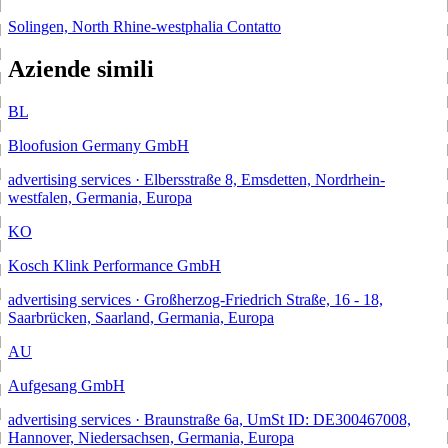
Solingen, North Rhine-westphalia
Contatto
Aziende simili
BL
Bloofusion Germany GmbH
advertising services · Elbersstraße 8, Emsdetten, Nordrhein-
westfalen, Germania, Europa
KO
Kosch Klink Performance GmbH
advertising services · Großherzog-Friedrich Straße, 16 - 18,
Saarbrücken, Saarland, Germania, Europa
AU
Aufgesang GmbH
advertising services · Braunstraße 6a, UmSt ID: DE300467008,
Hannover, Niedersachsen, Germania, Europa