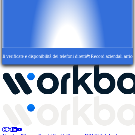
ificate e disponibilità dei telefoni diretti
Record aziendali arricchiti 