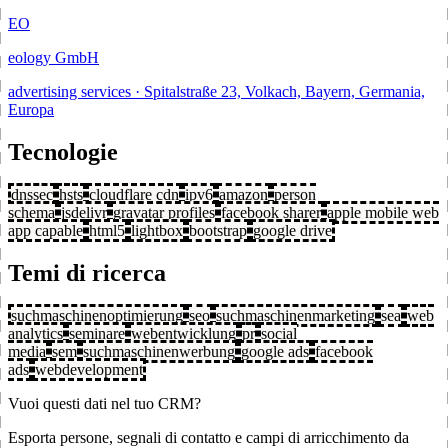
EO
eology GmbH
advertising services · Spitalstraße 23, Volkach, Bayern, Germania,
Europa
Tecnologie
dnssec
hsts
cloudflare cdn
ipv6
amazon
person
schema
jsdelivr
gravatar profiles
facebook sharer
apple mobile web
app capable
html5
lightbox
bootstrap
google drive
Temi di ricerca
suchmaschinenoptimierung
seo
suchmaschinenmarketing
sea
web
analytics
seminare
webentwicklung
pr
social
media
sem
suchmaschinenwerbung
google ads
facebook
ads
webdevelopment
Vuoi questi dati nel tuo CRM?
Esporta persone, segnali di contatto e campi di arricchimento da