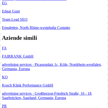
EG
Edgar Gunt
Team Lead SEO
Emsdetten, North Rhine-westphalia
Contatto
Aziende simili
FA
FAIRRANK GmbH
advertising services · Picassoplatz 1c, Köln, Nordrhein-westfalen,
Germania, Europa
KO
Kosch Klink Performance GmbH
advertising services · Großherzog-Friedrich Straße, 16 - 18,
Saarbrücken, Saarland, Germania, Europa
PR