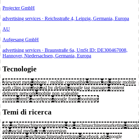
Projecter GmbH
advertising services · Reichsstraße 4, Leipzig, Germania, Europa
AU
Aufgesang GmbH
advertising services · Braunstraße 6a, UmSt ID: DE300467008,
Hannover, Niedersachsen, Germania, Europa
Tecnologie
viewport meta
iphone / mobile compatible
dnssec
spf
apple mobile
web clips icon
hsts
ssl by default
google tag manager
content
delivery network
mobile non scaleable
content
html5
wordpress
google fonts
bootstrap
Temi di ricerca
seo
suchmaschinenoptimierung
sea
suchmaschinenmarketing
googl
ads
social media
cro
conversion
optimierung
suchmaschinenadvertising
facebook ads
google