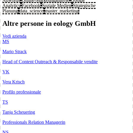
Adwords
Online-Marketinganalyse
Google
Analytics
Facebook
Soziale Medien
Strategische
Planung
data_science
master_marketing
Altre persone in eology GmbH
Vedi azienda
MS
Mario Strack
Head of Content Outreach & Responsabile vendite
VK
Vera Krisch
Profilo professionale
TS
Tanja Scheuering
Professionals Relation Managerin
NS