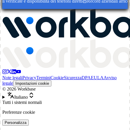
erificate e disponibilità dei telefoni diretti
Record aziendali arricchit
Note legali
Privacy
Termini
Cookie
Sicurezza
DPA
EULA
Avviso
legale
Impostazioni cookie
©
2026
Workbase
Italiano
Tutti i sistemi normali
Preferenze cookie
Personalizza