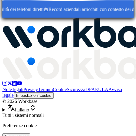
tà dei telefoni diretti
Record aziendali arricchiti con contesto dei dec
Note legali
Privacy
Termini
Cookie
Sicurezza
DPA
EULA
Avviso
legale
Impostazioni cookie
©
2026
Workbase
Italiano
Tutti i sistemi normali
Preferenze cookie