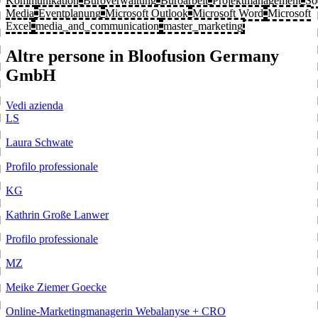
Kommunikation
Büroverwaltung
Büroarbeit
Projektmanagement
So
Media
Eventplanung
Microsoft Outlook
Microsoft Word
Microsoft
Excel
media_and_communication
master_marketing
Altre persone in Bloofusion Germany
GmbH
Vedi azienda
LS
Laura Schwate
Profilo professionale
KG
Kathrin Große Lanwer
Profilo professionale
MZ
Meike Ziemer Goecke
Online-Marketingmanagerin Webalanyse + CRO