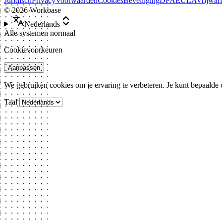
Juridisch
Privacy
Voorwaarden
Cookies
Beveiliging
DPA
EULA
Vrijwar
©
2026
Workbase
Nederlands
Alle systemen normaal
Cookievoorkeuren
Aanpassen
We gebruiken cookies om je ervaring te verbeteren. Je kunt bepaalde
Taal