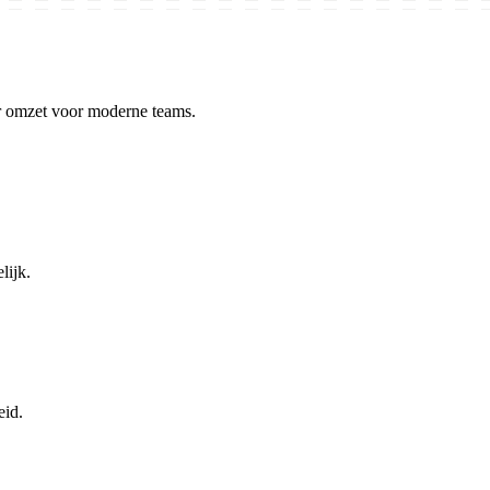
r omzet voor moderne teams.
lijk.
eid.