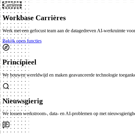
Carrières
Workbase Carrières
Werk met een gefocust team aan de datagedreven AI-werkruimte voo
Bekijk open functies
Principieel
We bouwen wereldwijd en maken geavanceerde technologie toeganke
Nieuwsgierig
We lossen werkstroom-, data- en AI-problemen op met nieuwsgierigh