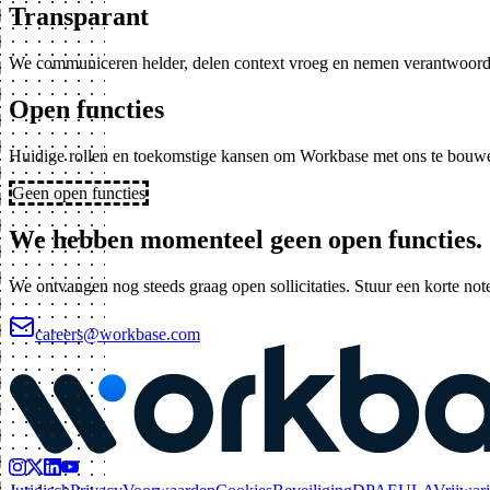
Transparant
We communiceren helder, delen context vroeg en nemen verantwoorde
Open functies
Huidige rollen en toekomstige kansen om Workbase met ons te bouw
Geen open functies
We hebben momenteel geen open functies.
We ontvangen nog steeds graag open sollicitaties. Stuur een korte not
careers@workbase.com