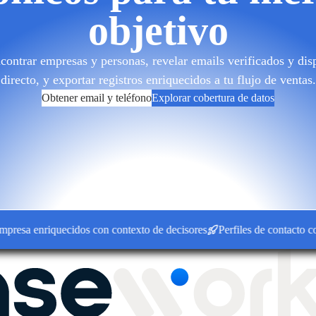
objetivo
ontrar empresas y personas, revelar emails verificados y disp
directo, y exportar registros enriquecidos a tu flujo de ventas.
Obtener email y teléfono
Explorar cobertura de datos
a enriquecidos con contexto de decisores
Perfiles de contacto conect