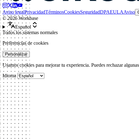
Aviso legal
Privacidad
Términos
Cookies
Seguridad
DPA
EULA
Aviso
©
2026
Workbase
Español
Todos los sistemas normales
Preferencias de cookies
Personalizar
Usamos cookies para mejorar tu experiencia. Puedes rechazar alguna
Idioma