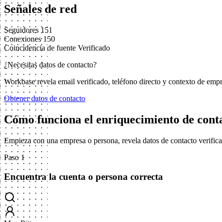
Señales de red
Seguidores
151
Conexiones
150
Coincidencia de fuente
Verificado
¿Necesitas datos de contacto?
Workbase revela email verificado, teléfono directo y contexto de emp
Obtener datos de contacto
Cómo funciona el enriquecimiento de cont
Empieza con una empresa o persona, revela datos de contacto verifica
Paso 1
Encuentra la cuenta o persona correcta