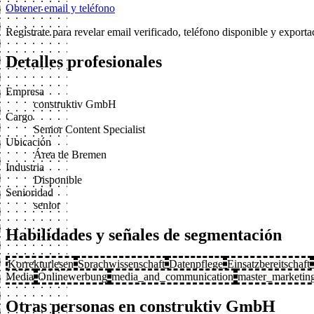
Obtener email y teléfono
Regístrate para revelar email verificado, teléfono disponible y expor
Detalles profesionales
Empresa
construktiv GmbH
Cargo
Senior Content Specialist
Ubicación
Área de Bremen
Industria
Disponible
Senioridad
senior
Habilidades y señales de segmentación
Korrekturlesen
Sprachwissenschaft
Datenpflege
Einsatzbereitschaft
Media
Onlinewerbung
media_and_communication
master_marketin
Otras personas en construktiv GmbH