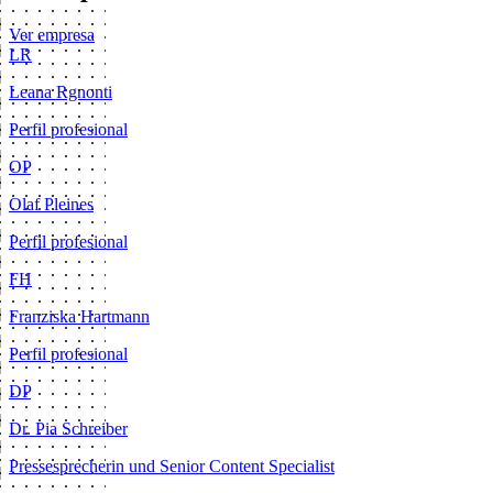
Ver empresa
LR
Leana Rgnonti
Perfil profesional
OP
Olaf Pleines
Perfil profesional
FH
Franziska Hartmann
Perfil profesional
DP
Dr. Pia Schreiber
Pressesprecherin und Senior Content Specialist