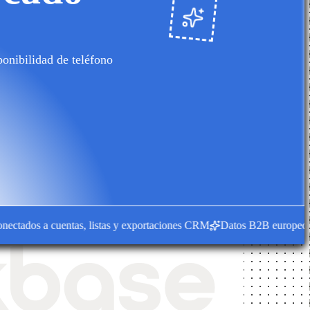
onibilidad de teléfono
ados a cuentas, listas y exportaciones CRM
Datos B2B europeos para