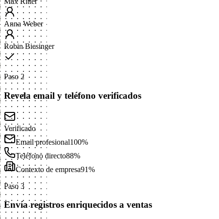
Max Ritter
Anna Weber
Robin Biesinger
Paso 2
Revela email y teléfono verificados
Verificado
Email profesional
100%
Teléfono directo
88%
Contexto de empresa
91%
Paso 3
Envía registros enriquecidos a ventas