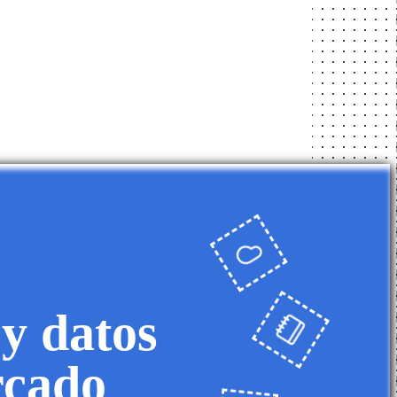
 y datos
rcado